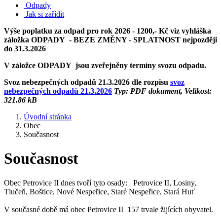
Odpady
Jak si zařídit
Výše poplatku za odpad pro rok 2026 - 1200,- Kč viz vyhláška
záložka ODPADY - BEZE ZMĚNY - SPLATNOST nejpozději
do 31.3.2026
V záložce ODPADY jsou zveřejněny termíny svozu odpadu.
Svoz nebezpečných odpadů 21.3.2026 dle rozpisu
svoz
nebezpečných odpadů 21.3.2026
Typ: PDF dokument, Velikost:
321.86 kB
Úvodní stránka
Obec
Současnost
Současnost
Obec Petrovice II dnes tvoří tyto osady: Petrovice II, Losiny,
Tlučeň, Boštice, Nové Nespeřice, Staré Nespeřice, Stará Huť
V současné době má obec Petrovice II 157 trvale žijících obyvatel.