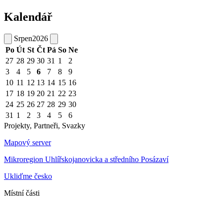
Kalendář
Srpen
2026
Po
Út
St
Čt
Pá
So
Ne
27
28
29
30
31
1
2
3
4
5
6
7
8
9
10
11
12
13
14
15
16
17
18
19
20
21
22
23
24
25
26
27
28
29
30
31
1
2
3
4
5
6
Projekty, Partneři, Svazky
Mapový server
Mikroregion Uhlířskojanovicka a středního Posázaví
Ukliďme česko
Místní části