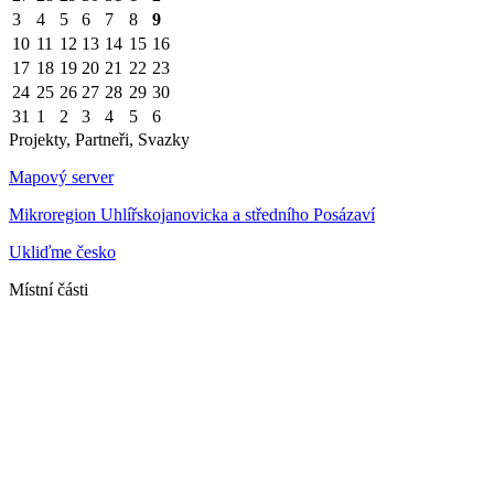
3
4
5
6
7
8
9
10
11
12
13
14
15
16
17
18
19
20
21
22
23
24
25
26
27
28
29
30
31
1
2
3
4
5
6
Projekty, Partneři, Svazky
Mapový server
Mikroregion Uhlířskojanovicka a středního Posázaví
Ukliďme česko
Místní části