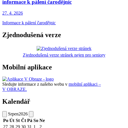
informace k pálení čarodějnic
27. 4.
2026
Informace k pálení čarodějnic
Zjednodušená verze
Zjednodušená verze stránek nejen pro seniory
Mobilní aplikace
Sledujte informace z našeho webu v
mobilní aplikaci –
V OBRAZE.
Kalendář
Srpen
2026
Po
Út
St
Čt
Pá
So
Ne
27
28
29
30
31
1
2