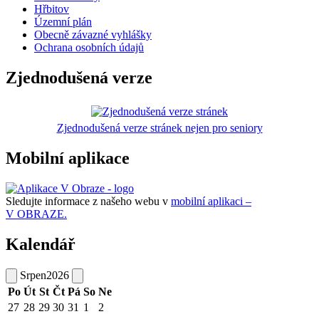
Hřbitov
Územní plán
Obecně závazné vyhlášky
Ochrana osobních údajů
Zjednodušená verze
Zjednodušená verze stránek nejen pro seniory
Mobilní aplikace
Sledujte informace z našeho webu v
mobilní aplikaci –
V OBRAZE.
Kalendář
Srpen
2026
Po
Út
St
Čt
Pá
So
Ne
27
28
29
30
31
1
2