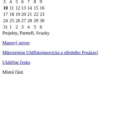
3
4
5
6
7
8
9
10
11
12
13
14
15
16
17
18
19
20
21
22
23
24
25
26
27
28
29
30
31
1
2
3
4
5
6
Projekty, Partneři, Svazky
Mapový server
Mikroregion Uhlířskojanovicka a středního Posázaví
Ukliďme česko
Místní části