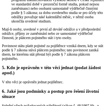
ve standardní době v prezenční formě studia, pokud nejsou
zaměstnanci nebo osobami samostatně výdělečně činnými
podle § 5 zákona; za dobu uvedeného studia se pro účely této
odrážky považuje také kalendářní měsíc, v němž osoba
ukončila uvedené studium.
Mají-li osoby, uvedené v první až deváté odrážce a v předposlední
odrážce, příjmy ze zaměstnání nebo ze samostatné výdělečné
činnosti, je plátcem pojistného stát i tyto osoby.
Povinnost státu platit pojistné za pojištěnce vzniká dnem, kdy se stát
podle § 7 zákona stává plátcem pojistného; tato povinnost zaniká
dnem, ke kterému stát přestal být podle § 7 zákona plátcem
pojistného.
5. Kdo je oprávněn v této věci jednat (podat žádost
apod.)
V této věci je oprávněn jednat pojištěnec.
6. Jaké jsou podmínky a postup pro řešení životní
situace
Splnění všech požadovaných náležitostí (zákon č. 48/1997 Sb., o