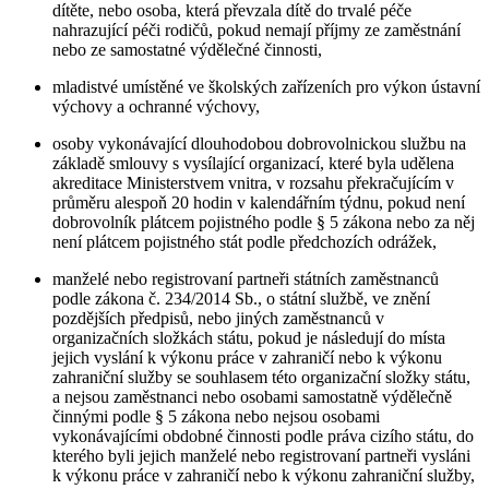
dítěte, nebo osoba, která převzala dítě do trvalé péče
nahrazující péči rodičů, pokud nemají příjmy ze zaměstnání
nebo ze samostatné výdělečné činnosti,
mladistvé umístěné ve školských zařízeních pro výkon ústavní
výchovy a ochranné výchovy,
osoby vykonávající dlouhodobou dobrovolnickou službu na
základě smlouvy s vysílající organizací, které byla udělena
akreditace Ministerstvem vnitra, v rozsahu překračujícím v
průměru alespoň 20 hodin v kalendářním týdnu, pokud není
dobrovolník plátcem pojistného podle § 5 zákona nebo za něj
není plátcem pojistného stát podle předchozích odrážek,
manželé nebo registrovaní partneři státních zaměstnanců
podle zákona č. 234/2014 Sb., o státní službě, ve znění
pozdějších předpisů, nebo jiných zaměstnanců v
organizačních složkách státu, pokud je následují do místa
jejich vyslání k výkonu práce v zahraničí nebo k výkonu
zahraniční služby se souhlasem této organizační složky státu,
a nejsou zaměstnanci nebo osobami samostatně výdělečně
činnými podle § 5 zákona nebo nejsou osobami
vykonávajícími obdobné činnosti podle práva cizího státu, do
kterého byli jejich manželé nebo registrovaní partneři vysláni
k výkonu práce v zahraničí nebo k výkonu zahraniční služby,