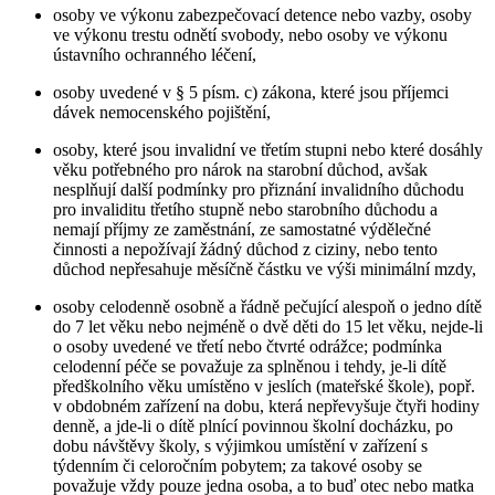
osoby ve výkonu zabezpečovací detence nebo vazby, osoby
ve výkonu trestu odnětí svobody, nebo osoby ve výkonu
ústavního ochranného léčení,
osoby uvedené v § 5 písm. c) zákona, které jsou příjemci
dávek nemocenského pojištění,
osoby, které jsou invalidní ve třetím stupni nebo které dosáhly
věku potřebného pro nárok na starobní důchod, avšak
nesplňují další podmínky pro přiznání invalidního důchodu
pro invaliditu třetího stupně nebo starobního důchodu a
nemají příjmy ze zaměstnání, ze samostatné výdělečné
činnosti a nepožívají žádný důchod z ciziny, nebo tento
důchod nepřesahuje měsíčně částku ve výši minimální mzdy,
osoby celodenně osobně a řádně pečující alespoň o jedno dítě
do 7 let věku nebo nejméně o dvě děti do 15 let věku, nejde-li
o osoby uvedené ve třetí nebo čtvrté odrážce; podmínka
celodenní péče se považuje za splněnou i tehdy, je-li dítě
předškolního věku umístěno v jeslích (mateřské škole), popř.
v obdobném zařízení na dobu, která nepřevyšuje čtyři hodiny
denně, a jde-li o dítě plnící povinnou školní docházku, po
dobu návštěvy školy, s výjimkou umístění v zařízení s
týdenním či celoročním pobytem; za takové osoby se
považuje vždy pouze jedna osoba, a to buď otec nebo matka