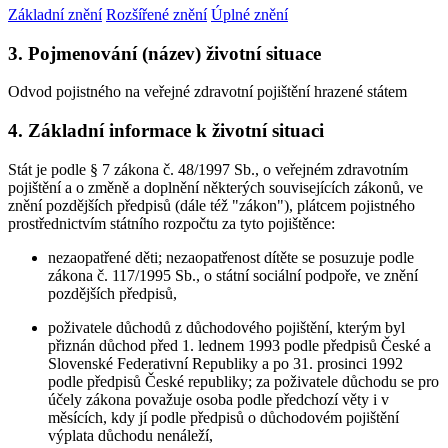
Základní znění
Rozšířené znění
Úplné znění
3. Pojmenování (název) životní situace
Odvod pojistného na veřejné zdravotní pojištění hrazené státem
4. Základní informace k životní situaci
Stát je podle § 7 zákona č. 48/1997 Sb., o veřejném zdravotním
pojištění a o změně a doplnění některých souvisejících zákonů, ve
znění pozdějších předpisů (dále též "zákon"), plátcem pojistného
prostřednictvím státního rozpočtu za tyto pojištěnce:
nezaopatřené děti; nezaopatřenost dítěte se posuzuje podle
zákona č. 117/1995 Sb., o státní sociální podpoře, ve znění
pozdějších předpisů,
poživatele důchodů z důchodového pojištění, kterým byl
přiznán důchod před 1. lednem 1993 podle předpisů České a
Slovenské Federativní Republiky a po 31. prosinci 1992
podle předpisů České republiky; za poživatele důchodu se pro
účely zákona považuje osoba podle předchozí věty i v
měsících, kdy jí podle předpisů o důchodovém pojištění
výplata důchodu nenáleží,