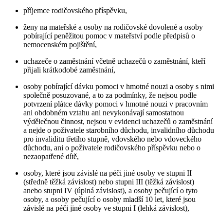
příjemce rodičovského příspěvku,
ženy na mateřské a osoby na rodičovské dovolené a osoby
pobírající peněžitou pomoc v mateřství podle předpisů o
nemocenském pojištění,
uchazeče o zaměstnání včetně uchazečů o zaměstnání, kteří
přijali krátkodobé zaměstnání,
osoby pobírající dávku pomoci v hmotné nouzi a osoby s nimi
společně posuzované, a to za podmínky, že nejsou podle
potvrzení plátce dávky pomoci v hmotné nouzi v pracovním
ani obdobném vztahu ani nevykonávají samostatnou
výdělečnou činnost, nejsou v evidenci uchazečů o zaměstnání
a nejde o poživatele starobního důchodu, invalidního důchodu
pro invaliditu třetího stupně, vdovského nebo vdoveckého
důchodu, ani o poživatele rodičovského příspěvku nebo o
nezaopatřené dítě,
osoby, které jsou závislé na péči jiné osoby ve stupni II
(středně těžká závislost) nebo stupni III (těžká závislost)
anebo stupni IV (úplná závislost), a osoby pečující o tyto
osoby, a osoby pečující o osoby mladší 10 let, které jsou
závislé na péči jiné osoby ve stupni I (lehká závislost),