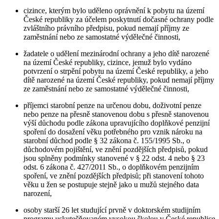
cizince, kterým bylo uděleno oprávnění k pobytu na území
České republiky za účelem poskytnutí dočasné ochrany podle
zvláštního právního předpisu, pokud nemají příjmy ze
zaměstnání nebo ze samostatné výdělečné činnosti,
žadatele o udělení mezinárodní ochrany a jeho dítě narozené
na území České republiky, cizince, jemuž bylo vydáno
potvrzení o strpění pobytu na území České republiky, a jeho
dítě narozené na území České republiky, pokud nemají příjmy
ze zaměstnání nebo ze samostatné výdělečné činnosti,
příjemci starobní penze na určenou dobu, doživotní penze
nebo penze na přesně stanovenou dobu s přesně stanovenou
výší důchodu podle zákona upravujícího doplňkové penzijní
spoření do dosažení věku potřebného pro vznik nároku na
starobní důchod podle § 32 zákona č. 155/1995 Sb., o
důchodovém pojištění, ve znění pozdějších předpisů, pokud
jsou splněny podmínky stanovené v § 22 odst. 4 nebo § 23
odst. 6 zákona č. 427/2011 Sb., o doplňkovém penzijním
spoření, ve znění pozdějších předpisů; při stanovení tohoto
věku u žen se postupuje stejně jako u mužů stejného data
narození,
osoby starší 26 let studující prvně v doktorském studijním
programu uskutečňovaném vysokou školou v České republice