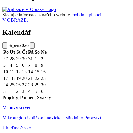
Sledujte informace z našeho webu v
mobilní aplikaci –
V OBRAZE.
Kalendář
Srpen
2026
Po
Út
St
Čt
Pá
So
Ne
27
28
29
30
31
1
2
3
4
5
6
7
8
9
10
11
12
13
14
15
16
17
18
19
20
21
22
23
24
25
26
27
28
29
30
31
1
2
3
4
5
6
Projekty, Partneři, Svazky
Mapový server
Mikroregion Uhlířskojanovicka a středního Posázaví
Ukliďme česko