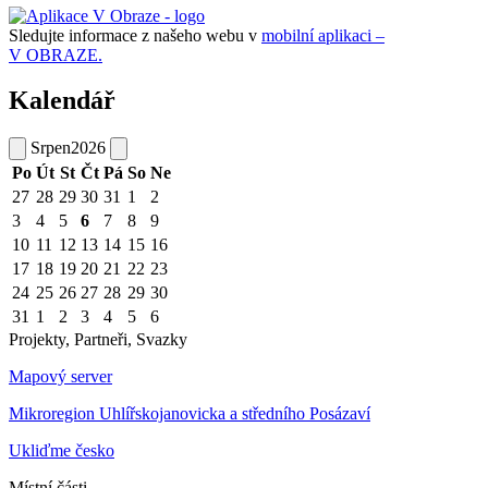
Sledujte informace z našeho webu v
mobilní aplikaci –
V OBRAZE.
Kalendář
Srpen
2026
Po
Út
St
Čt
Pá
So
Ne
27
28
29
30
31
1
2
3
4
5
6
7
8
9
10
11
12
13
14
15
16
17
18
19
20
21
22
23
24
25
26
27
28
29
30
31
1
2
3
4
5
6
Projekty, Partneři, Svazky
Mapový server
Mikroregion Uhlířskojanovicka a středního Posázaví
Ukliďme česko
Místní části