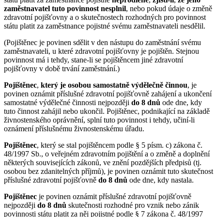
zaměstnavatel tuto povinnost nesplnil
, nebo pokud údaje o změně
zdravotní pojišťovny a o skutečnostech rozhodných pro povinnost
státu platit za zaměstnance pojistné svému zaměstnavateli nesdělil.
(Pojištěnec je povinen sdělit v den nástupu do zaměstnání svému
zaměstnavateli, u které zdravotní pojišťovny je pojištěn. Stejnou
povinnost má i tehdy, stane-li se pojištěncem jiné zdravotní
pojišťovny v době trvání zaměstnání.)
Pojištěnec
,
který je osobou samostatně výdělečně činnou
, je
povinen oznámit příslušné zdravotní pojišťovně zahájení a ukončení
samostatné výdělečné činnosti nejpozději
do 8 dnů
ode dne, kdy
tuto činnost zahájil nebo ukončil. Pojištěnec, podnikající na základě
živnostenského oprávnění, splní tuto povinnost i tehdy, učiní-li
oznámení příslušnému živnostenskému úřadu.
Pojištěnec
, který se stal pojištěncem podle § 5 písm. c) zákona č.
48/1997 Sb., o veřejném zdravotním pojištění a o změně a doplnění
některých souvisejících zákonů, ve znění pozdějších předpisů (tj.
osobou bez zdanitelných příjmů), je povinen oznámit tuto skutečnost
příslušné zdravotní pojišťovně
do 8 dnů
ode dne, kdy nastala.
Pojištěnec
je povinen oznámit příslušné zdravotní pojišťovně
nejpozději
do 8 dnů
skutečnosti rozhodné pro vznik nebo zánik
povinnosti státu platit za něj pojistné podle § 7 zákona č. 48/1997