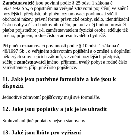
Zaměstnavatelé
jsou povinni podle § 25 odst. 1 zákona č.
592/1992 Sb., o pojistném na veřejné zdravotní pojištění, ve znění
pozdějších předpisů, při plnění oznamovací povinnosti sdělit
obchodní název, právní formu právnické osoby, sídlo, identifikační
číslo osoby a číslo bankovního účtu, pokud z něj budou provádět
platbu pojistného; je-li zaměstnavatelem fyzická osoba, sděluje též
jméno, příjmení, rodné číslo a adresu trvalého bydliště.
Při plnění oznamovací povinnosti podle § 10 odst. 1 zákona č.
48/1997 Sb., o veřejném zdravotním pojištění a o změně a doplnění
některých souvisejících zákonů, ve znění pozdějších předpisů,
sděluje
zaměstnavatel
jméno, příjmení, trvalý pobyt a rodné číslo
zaměstnance, příp. jiné číslo pojištěnce.
11. Jaké jsou potřebné formuláře a kde jsou k
dispozici
Jednotlivé zdravotní pojišťovny mají své formuláře.
12. Jaké jsou poplatky a jak je lze uhradit
Smluvní ani jiné poplatky nejsou stanoveny.
13. Jaké jsou lhůty pro vyřízení