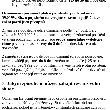
trvalého pobytu nebo rodného čísla, a to
do 30 dnů
ode dne,
kdy ke změně došlo.
Oznamovací povinnost plátců pojistného podle zákona č.
592/1992 Sb., o pojistném na veřejné zdravotní pojištění, ve
znění pozdějších předpisů
Změní-li se dodatečně údaje oznámené podle § 24 odst. 1 a 2
zákona č. 592/1992 Sb., o pojistném na veřejné zdravotní pojištění,
ve znění pozdějších předpisů, jsou
osoby samostatně výdělečně
činné
povinny ohlásit změny
do 8 dnů
ode dne, kdy se o nich
dozvěděly.
Zaměstnavatelé
jsou dále povinni oznámit zdravotní pojišťovně,
které odvádějí pojistné,
do 8 dnů
změnu údajů podle § 25 odst. 1
zákona č. 592/1992 Sb., o pojistném na veřejné zdravotní pojištění,
ve znění pozdějších předpisů, a dále ukončení své činnosti, zrušení
organizace nebo její vstup do likvidace.
7. Jakým způsobem můžete zahájit řešení životní
situace
Oznámení lze učinit písemně nebo osobně na příslušném pracovišti
zdravotní pojišťovny (můžete využít rovněž elektronickou
podatelnu, pokud je na internetových stránkách příslušné zdravotní