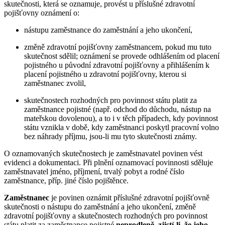
skutečnosti, která se oznamuje, provést u příslušné zdravotní
pojišťovny oznámení o:
nástupu zaměstnance do zaměstnání a jeho ukončení,
změně zdravotní pojišťovny zaměstnancem, pokud mu tuto
skutečnost sdělil; oznámení se provede odhlášením od placení
pojistného u původní zdravotní pojišťovny a přihlášením k
placení pojistného u zdravotní pojišťovny, kterou si
zaměstnanec zvolil,
skutečnostech rozhodných pro povinnost státu platit za
zaměstnance pojistné (např. odchod do důchodu, nástup na
mateřskou dovolenou), a to i v těch případech, kdy povinnost
státu vznikla v době, kdy zaměstnanci poskytl pracovní volno
bez náhrady příjmu, jsou-li mu tyto skutečnosti známy.
O oznamovaných skutečnostech je zaměstnavatel povinen vést
evidenci a dokumentaci. Při plnění oznamovací povinnosti sděluje
zaměstnavatel jméno, příjmení, trvalý pobyt a rodné číslo
zaměstnance, příp. jiné číslo pojištěnce.
Zaměstnanec
je povinen oznámit příslušné zdravotní pojišťovně
skutečnosti o nástupu do zaměstnání a jeho ukončení, změně
zdravotní pojišťovny a skutečnostech rozhodných pro povinnost
státu platit za zaměstnance pojistné
neprodleně
,
zjistí-li
,
že jeho