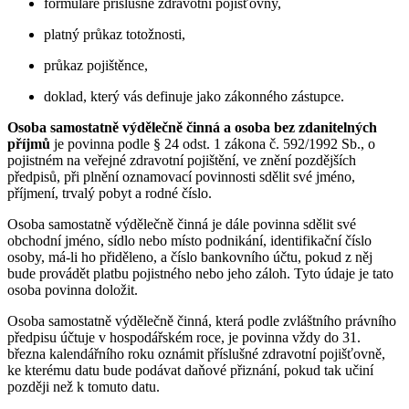
formuláře příslušné zdravotní pojišťovny,
platný průkaz totožnosti,
průkaz pojištěnce,
doklad, který vás definuje jako zákonného zástupce.
Osoba samostatně výdělečně činná a osoba bez zdanitelných
příjmů
je povinna podle § 24 odst. 1 zákona č. 592/1992 Sb., o
pojistném na veřejné zdravotní pojištění, ve znění pozdějších
předpisů, při plnění oznamovací povinnosti sdělit své jméno,
příjmení, trvalý pobyt a rodné číslo.
Osoba samostatně výdělečně činná je dále povinna sdělit své
obchodní jméno, sídlo nebo místo podnikání, identifikační číslo
osoby, má-li ho přiděleno, a číslo bankovního účtu, pokud z něj
bude provádět platbu pojistného nebo jeho záloh. Tyto údaje je tato
osoba povinna doložit.
Osoba samostatně výdělečně činná, která podle zvláštního právního
předpisu účtuje v hospodářském roce, je povinna vždy do 31.
března kalendářního roku oznámit příslušné zdravotní pojišťovně,
ke kterému datu bude podávat daňové přiznání, pokud tak učiní
později než k tomuto datu.