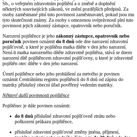
Sb., o veřejném zdravotním pojištění a o změně a doplnění
některých souvisejících zákonů, ve znění pozdějších předpisů. Za
osoby zaměstnané plní tuto povinnost zaměstnavatel, pokud jsou mu
tyto skutečnosti známy. Za osoby s omezenou svéprávností plní tuto
povinnost jejich zákonný zástupce, opatrovník nebo poručník.
Narození pojištěnce je jeho
zákonný zástupce, opatrovník nebo
poručník
povinen oznámit
do 8 dnů
ode dne narození zdravotní
pojišťovně, u které je pojištěna matka dítěte v den jeho narození.
Není-li matka narozeného dítěte zdravotně pojištěna, stává se dnem
narození dítě pojištěncem zdravotní pojišťovny, u které je zdravotně
pojištěn otec dítěte v den jeho narození.
Úmrtí pojištěnce nebo jeho prohlášení za mrtvého je povinen
oznámit Centrálnímu registru pojištěnců do 8 dnů od zápisu do
matriky příslušný obecní úřad pověřený vedením matriky.
Některé další povinnosti pojištěnce
Pojištěnec je dále povinen oznámit:
do 8 dnů
příslušné zdravotní pojišťovně ztrátu nebo
poškození průkazu pojištěnce,
příslušné zdravotní pojišťovně změny jména, příjmení,