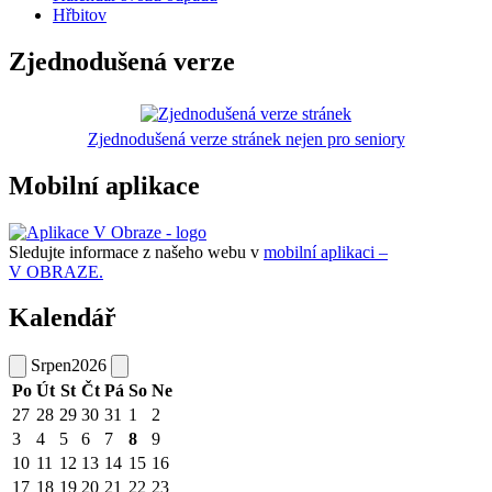
Hřbitov
Zjednodušená verze
Zjednodušená verze stránek nejen pro seniory
Mobilní aplikace
Sledujte informace z našeho webu v
mobilní aplikaci –
V OBRAZE.
Kalendář
Srpen
2026
Po
Út
St
Čt
Pá
So
Ne
27
28
29
30
31
1
2
3
4
5
6
7
8
9
10
11
12
13
14
15
16
17
18
19
20
21
22
23