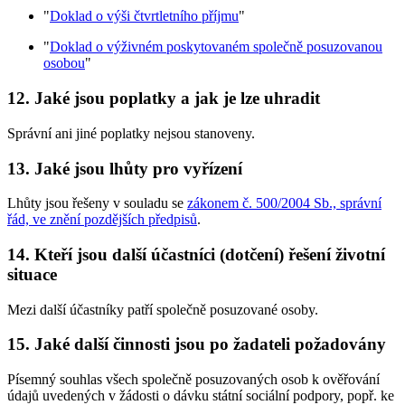
"
Doklad o výši čtvrtletního příjmu
"
"
Doklad o výživném poskytovaném společně posuzovanou
osobou
"
12. Jaké jsou poplatky a jak je lze uhradit
Správní ani jiné poplatky nejsou stanoveny.
13. Jaké jsou lhůty pro vyřízení
Lhůty jsou řešeny v souladu se
zákonem č. 500/2004 Sb., správní
řád, ve znění pozdějších předpisů
.
14. Kteří jsou další účastníci (dotčení) řešení životní
situace
Mezi další účastníky patří společně posuzované osoby.
15. Jaké další činnosti jsou po žadateli požadovány
Písemný souhlas všech společně posuzovaných osob k ověřování
údajů uvedených v žádosti o dávku státní sociální podpory, popř. ke