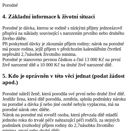
Porodné
4. Základní informace k životní situaci
Porodné je dávka, kterou se rodině s nízkými příjmy jednorázově
přispívá na náklady související s narozením prvního nebo druhého
živého dítěte.
Při poskytnutí dávky je zkoumán příjem rodiny; nárok na porodné
má pouze rodina, jejíž příjem v předchozím kalendářním čtvrtletí
nepřesáhl 2,7násobek životního minima.
Porodné je stanoveno pevnou částkou a činí 13 000 Kč na první
živě narozené dítě a 10 000 Kč na druhé živě narozené dítě.
5. Kdo je oprávněn v této věci jednat (podat žádost
apod.)
Porodné náleží ženě, která porodila své první nebo druhé živé dítě.
Jestliže žena, která dítě porodila, zemřela, splnila podmínky nároku
na porodné a dávka jí nebo jiné osobě nebyla vyplacena, má na
porodné nárok otec dítěte.
Nárok na porodné má rovněž osoba, která převzala dítě mladší
jednoho roku do trvalé péče nahrazující péči rodičů, za stejných
podmínek (rozhodný příjem rodiny do 2,7násobku životního
minima, první nebo druhé dítě).