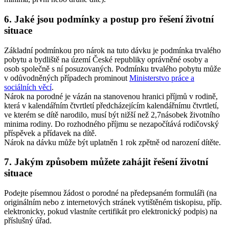
6. Jaké jsou podmínky a postup pro řešení životní
situace
Základní podmínkou pro nárok na tuto dávku je podmínka trvalého
pobytu a bydliště na území České republiky oprávněné osoby a
osob společně s ní posuzovaných. Podmínku trvalého pobytu může
v odůvodněných případech prominout
Ministerstvo práce a
sociálních věcí
.
Nárok na porodné je vázán na stanovenou hranici příjmů v rodině,
která v kalendářním čtvrtletí předcházejícím kalendářnímu čtvrtletí,
ve kterém se dítě narodilo, musí být nižší než 2,7násobek životního
minima rodiny. Do rozhodného příjmu se nezapočítává rodičovský
příspěvek a přídavek na dítě.
Nárok na dávku může být uplatněn 1 rok zpětně od narození dítěte.
7. Jakým způsobem můžete zahájit řešení životní
situace
Podejte písemnou žádost o porodné na předepsaném formuláři (na
originálním nebo z internetových stránek vytištěném tiskopisu, příp.
elektronicky, pokud vlastníte certifikát pro elektronický podpis) na
příslušný úřad.