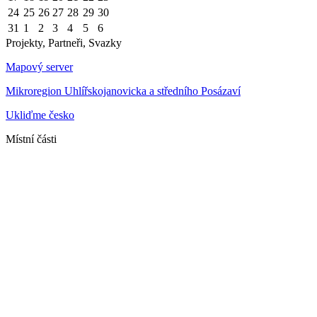
24
25
26
27
28
29
30
31
1
2
3
4
5
6
Projekty, Partneři, Svazky
Mapový server
Mikroregion Uhlířskojanovicka a středního Posázaví
Ukliďme česko
Místní části