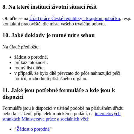
8. Na které instituci životní situaci řešit
Obraťte se na
Úřad práce České republiky - krajskou pobočku
, resp.
kontaktní pracoviště, dle místa vašeho trvalého pobytu.
10. Jaké doklady je nutné mít s sebou
Na úřadě předložte:
žádost o porodné,
průkaz totožnosti,
rodný list dítěte,
v případě, že bylo dítě převzato do péče nahrazující péči
rodičů, rozhodnutí příslušného orgánu.
11. Jaké jsou potřebné formuláře a kde jsou k
dispozici
Formuláře jsou k dispozici v tištěné podobě na příslušném úřadu
nebo ke stažení, příp. elektronickému podání, na
internetových
stránkách Ministerstva práce a sociálních věcí
:
"
Žádost o porodné
"