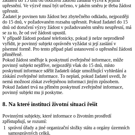
žadateli do 15 dnů od obdržení žádosti zaslána výzva k jejímu
upřesnění. Ve výzvě musí být určeno, v jakém směru je třeba žádost
upřesnit.
Žadatel je povinen tuto žádost bez zbytečného odkladu, nejpozději
do 15 dnů, v požadovaném rozsahu upřesnit. Pokud žadatel do 15
dnů od doručení výzvy žádost v požadovaném směru neupřesní, má
se za to, že od své žádosti upustil.
V případě žádosti podané telefonicky, pokud ji nelze neprodleně
vyřídit, je povinný subjekt oprávněn vyžádat si její zaslání v
písemné formě. Pro tento případ platí ustanovení o upřesnění žádosti
přiměřeně.
Pokud žádost směřuje k poskytnutí zveřejněné informace, může
povinný subjekt nejdříve, nejpozději však do 15 dnů, místo
poskytnutí informace sdělit žadateli údaje umožňující vyhledání a
získání zveřejněné informace. To neplatí, pokud žadatel uvedl, že
nemá možnost získat zveřejněnou informaci jiným způsobem.
Pokud žadatel trvá na přímém poskytnutí zveřejněné informace,
povinný subjekt mu ji poskytne.
8. Na které instituci životní situaci řešit
Povinnými subjekty, které informace o životním prostředí
zpřístupňují, se rozumí:
1
správní úřady a jiné organizační složky státu a orgány územních
samosprávných celků,