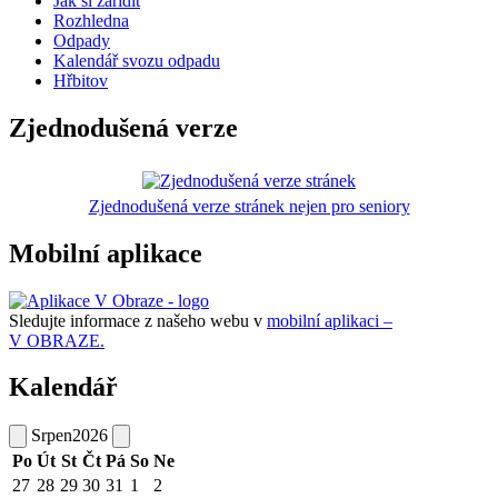
Jak si zařídit
Rozhledna
Odpady
Kalendář svozu odpadu
Hřbitov
Zjednodušená verze
Zjednodušená verze stránek nejen pro seniory
Mobilní aplikace
Sledujte informace z našeho webu v
mobilní aplikaci –
V OBRAZE.
Kalendář
Srpen
2026
Po
Út
St
Čt
Pá
So
Ne
27
28
29
30
31
1
2