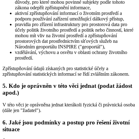
důvody, pro které mohou povinné subjekty podle tohoto
zákona odepřít zpřístupnění informace,
aktivní zpřístupňování informací o životním prostředí a
podporu používání zařízení umožňující dálkový přístup,
pravidla pro zřízení infrastruktury pro prostorová data pro
účely politik životního prostředí a politik nebo činností, které
mohou mít vliv na životní prostředí a zpřístupňování
prostorových dat prostřednictvím síťových služeb na
Národním geoportálu INSPIRE ("geoportál"),
vzdělávání, výchovu a osvětu v oblasti ochrany životního
prostředí.
Zpřístupňování údajů získaných pro statistické účely a
zpřístupňování statistických informací se řídí zvláštním zákonem.
5. Kdo je oprávněn v této věci jednat (podat žádost
apod.)
V této věci je oprávněna jednat kterákoli fyzická či právnická osoba
(dále jen "žadatel").
6. Jaké jsou podmínky a postup pro řešení životní
situace