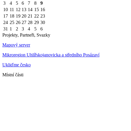
3
4
5
6
7
8
9
10
11
12
13
14
15
16
17
18
19
20
21
22
23
24
25
26
27
28
29
30
31
1
2
3
4
5
6
Projekty, Partneři, Svazky
Mapový server
Mikroregion Uhlířskojanovicka a středního Posázaví
Ukliďme česko
Místní části