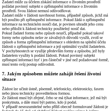
Žadatel může za účelem získání informace o životním prostředí
požádat povinný subjekt o zpřístupnění informace o životním
prostředí. Svou žádost nemusí odůvodňovat.
Žadatel může v žádosti navrhnout formu, případně způsob, jichž má
být použito při zpřístupnění informace. Pokud žádá o zpřístupnění
informace na technickém nosiči dat, je povinen uhradit jeho cenu
nebo přiložit k žádosti technicky použitelný nosič dat.
Pokud žadatel formu nebo způsob neurčí, případně pokud takové
formy nebo způsobu nelze ze závažných důvodů využít, zvolí se
způsob a forma zpřístupnění informace s ohledem na splnění účelu
žádosti o zpřístupnění informace a její optimální využití žadatelem.
V pochybnostech se využije především formy a způsobu, jež byly
žadatelem využity k podání žádosti. Pokud povinný subjekt
zpřístupní informaci byť i jen částečně v jiné než požadované formě,
musí tento svůj postup odůvodnit.
7. Jakým způsobem můžete zahájit řešení životní
situace
Žádost lze učinit ústně, písemně, telefonicky, elektronicky, faxem
nebo jinou technicky proveditelnou formou.
Ze žádosti musí být zřejmé, čeho se má týkat informace, jež má být
poskytnuta, a dále musí být patrno, kdo ji podal.
V případě nesrozumitelné nebo příliš obecně formulované žádosti je