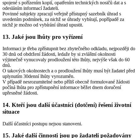
spojené s pořízením kopií, opatřením technických nosičů dat a s
odesláním informací žadateli.
Povinné subjekty zpracují veřejně přístupný sazebník úhrad s
uvedením podmínek, za nichž se úhrady vybírají, popřípadě za
nichž je možno od vybírání úhrad upustit.
13. Jaké jsou lhůty pro vyřízení
Informaci je třeba zpřístupnit bez zbytečného odkladu, nejpozději do
30 dnů od obdržení žádosti, ledaže by si zvláštní okolnosti
výjimečně vynucovaly prodloužení této lhůty, nejvýše však do 60
dnů.
O takových okolnostech a o prodloužení lhůty musí být žadatel před
uplynutím 30denní lhůty vyrozuměn.
V případě nesrozumitelné nebo příliš obecně formulované žádosti
počíná lhůta pro zpřístupnění informace běžet dnem doručení
upřesněné žádosti.
14. Kteří jsou další účastníci (dotčení) řešení životní
situace
Další účastníci postupu nejsou stanoveni.
15. Jaké další činnosti jsou po žadateli požadovány