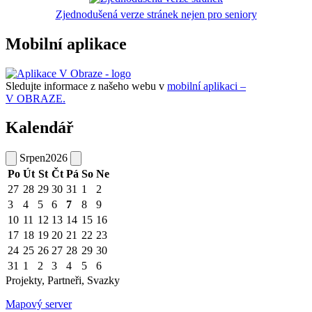
Zjednodušená verze stránek nejen pro seniory
Mobilní aplikace
Sledujte informace z našeho webu v
mobilní aplikaci –
V OBRAZE.
Kalendář
Srpen
2026
Po
Út
St
Čt
Pá
So
Ne
27
28
29
30
31
1
2
3
4
5
6
7
8
9
10
11
12
13
14
15
16
17
18
19
20
21
22
23
24
25
26
27
28
29
30
31
1
2
3
4
5
6
Projekty, Partneři, Svazky
Mapový server