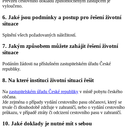
Převzetí cestovního dokladu zplnomocněným zástupcem je
vyloučeno.
6. Jaké jsou podmínky a postup pro řešení životní
situace
Splnění všech požadovaných náležitostí.
7. Jakým způsobem můžete zahájit řešení životní
situace
Podáním žádosti na příslušném zastupitelském úřadu České
republiky.
8. Na které instituci životní situaci řešit
Na
zastupitelském úřadu České republiky
v místě pobytu českého
občana.
Jde zejména o případy vydání cestovního pasu občanovi, který se
trvale či dlouhodobě zdržuje v zahraničí, nebo o vydání cestovního
průkazu, v případě ztráty či odcizení cestovního pasu v zahraničí.
10. Jaké doklady je nutné mít s sebou