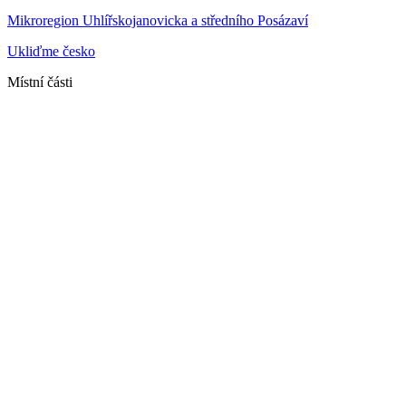
Mikroregion Uhlířskojanovicka a středního Posázaví
Ukliďme česko
Místní části