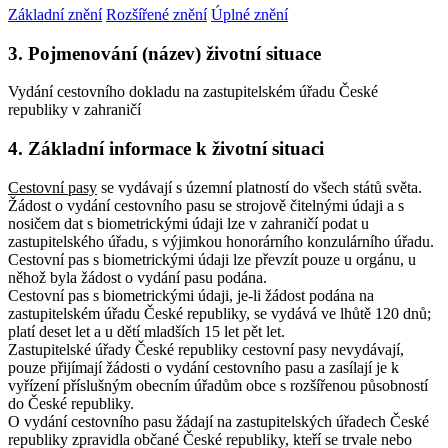
Základní znění
Rozšířené znění
Úplné znění
3. Pojmenování (název) životní situace
Vydání cestovního dokladu na zastupitelském úřadu České
republiky v zahraničí
4. Základní informace k životní situaci
Cestovní pasy
se vydávají s územní platností do všech států světa.
Žádost o vydání cestovního pasu se strojově čitelnými údaji a s
nosičem dat s biometrickými údaji lze v zahraničí podat u
zastupitelského úřadu, s výjimkou honorárního konzulárního úřadu.
Cestovní pas s biometrickými údaji lze převzít pouze u orgánu, u
něhož byla žádost o vydání pasu podána.
Cestovní pas s biometrickými údaji, je-li žádost podána na
zastupitelském úřadu České republiky, se vydává ve lhůtě 120 dnů;
platí deset let a u dětí mladších 15 let pět let.
Zastupitelské úřady České republiky cestovní pasy nevydávají,
pouze přijímají žádosti o vydání cestovního pasu a zasílají je k
vyřízení příslušným obecním úřadům obce s rozšířenou působností
do České republiky.
O vydání cestovního pasu žádají na zastupitelských úřadech České
republiky zpravidla občané České republiky, kteří se trvale nebo