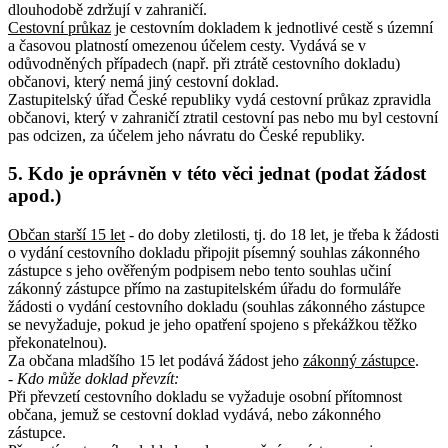
dlouhodobě zdržují v zahraničí.
Cestovní průkaz
je cestovním dokladem k jednotlivé cestě s územní
a časovou platností omezenou účelem cesty. Vydává se v
odůvodněných případech (např. při ztrátě cestovního dokladu)
občanovi, který nemá jiný cestovní doklad.
Zastupitelský úřad České republiky vydá cestovní průkaz zpravidla
občanovi, který v zahraničí ztratil cestovní pas nebo mu byl cestovní
pas odcizen, za účelem jeho návratu do České republiky.
5. Kdo je oprávněn v této věci jednat (podat žádost
apod.)
Občan starší 15 let
- do doby zletilosti, tj. do 18 let, je třeba k žádosti
o vydání cestovního dokladu připojit písemný souhlas zákonného
zástupce s jeho ověřeným podpisem nebo tento souhlas učiní
zákonný zástupce přímo na zastupitelském úřadu do formuláře
žádosti o vydání cestovního dokladu (souhlas zákonného zástupce
se nevyžaduje, pokud je jeho opatření spojeno s překážkou těžko
překonatelnou).
Za občana mladšího 15 let podává žádost jeho
zákonný zástupce
.
- Kdo může doklad převzít:
Při převzetí cestovního dokladu se vyžaduje osobní přítomnost
občana, jemuž se cestovní doklad vydává, nebo zákonného
zástupce.