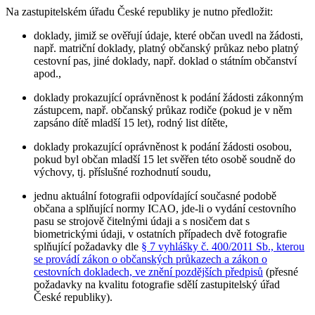
Na zastupitelském úřadu České republiky je nutno předložit:
doklady, jimiž se ověřují údaje, které občan uvedl na žádosti,
např. matriční doklady, platný občanský průkaz nebo platný
cestovní pas, jiné doklady, např. doklad o státním občanství
apod.,
doklady prokazující oprávněnost k podání žádosti zákonným
zástupcem, např. občanský průkaz rodiče (pokud je v něm
zapsáno dítě mladší 15 let), rodný list dítěte,
doklady prokazující oprávněnost k podání žádosti osobou,
pokud byl občan mladší 15 let svěřen této osobě soudně do
výchovy, tj. příslušné rozhodnutí soudu,
jednu aktuální fotografii odpovídající současné podobě
občana a splňující normy ICAO, jde-li o vydání cestovního
pasu se strojově čitelnými údaji a s nosičem dat s
biometrickými údaji, v ostatních případech dvě fotografie
splňující požadavky dle
§ 7 vyhlášky č. 400/2011 Sb., kterou
se provádí zákon o občanských průkazech a zákon o
cestovních dokladech, ve znění pozdějších předpisů
(přesné
požadavky na kvalitu fotografie sdělí zastupitelský úřad
České republiky).