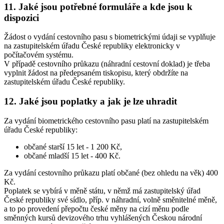
11. Jaké jsou potřebné formuláře a kde jsou k
dispozici
Žádost o vydání cestovního pasu s biometrickými údaji se vyplňuje
na zastupitelském úřadu České republiky elektronicky v
počítačovém systému.
V případě cestovního průkazu (náhradní cestovní doklad) je třeba
vyplnit žádost na předepsaném tiskopisu, který obdržíte na
zastupitelském úřadu České republiky.
12. Jaké jsou poplatky a jak je lze uhradit
Za vydání biometrického cestovního pasu platí na zastupitelském
úřadu České republiky:
občané starší 15 let - 1 200 Kč,
občané mladší 15 let - 400 Kč.
Za vydání cestovního průkazu platí občané (bez ohledu na věk) 400
Kč.
Poplatek se vybírá v měně státu, v němž má zastupitelský úřad
České republiky své sídlo, příp. v náhradní, volně směnitelné měně,
a to po provedení přepočtu české měny na cizí měnu podle
směnných kursů devizového trhu vyhlášených Českou národní