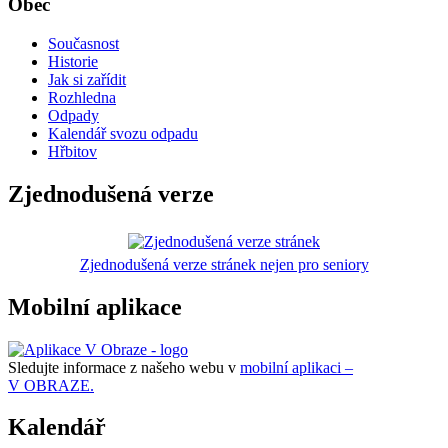
Obec
Současnost
Historie
Jak si zařídit
Rozhledna
Odpady
Kalendář svozu odpadu
Hřbitov
Zjednodušená verze
Zjednodušená verze stránek nejen pro seniory
Mobilní aplikace
Sledujte informace z našeho webu v
mobilní aplikaci –
V OBRAZE.
Kalendář