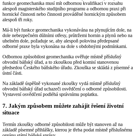
funkce geomechanika musí mít odbornou kvalifikaci v rozsahu
alespoň magisterského studijního programu a odbornou praxi při
hornické činnosti nebo činnosti prováděné hornickým způsobem
alespoň tři roky.
Má-li být funkce geomechanika vykonávána na plynujícím dole, na
dole nebezpečném důlními otřesy, průtržemi hornin a plynů nebo na
uhelném dole, požaduje se, aby alespoň polovina předepsané
odborné praxe byla vykonána na dole s obdobnými podmínkami.
Odbornou způsobilost geomechanika ověřuje místně příslušný
obvodní báňský úřad, a to zkouškou před komisí stanovenou
předsedou Českého báňského úřadu. Zkouška se skládá z písemné a
ústní části.
Na základě úspěšně vykonané zkoušky vydá místně příslušný
obvodní báňský úřad uchazeči osvědčení o odborné způsobilosti.
Vystavení osvědčení podléhá správnímu poplatku.
7. Jakým způsobem můžete zahájit řešení životní
situace
Termín zkoušky odborné způsobilosti může být stanoven až na
základě písemné přihlášky, kterou je třeba podat místně příslušnému
orgánu státní báňské správy.