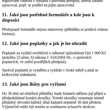
regulované činnosti v souladu s právními předpisy, kterou žadatel
zpracoval, popř. se podílel na jejím zpracování.
11. Jaké jsou potřebné formuláře a kde jsou k
dispozici
Předepsané formuláře nejsou stanoveny (přihláška se podává volnou
formou).
12. Jaké jsou poplatky a jak je lze uhradit
Poplatek za vydání osvědčení o odborné způsobilosti činí 1 000 Kč
(položka 22 písm. b) zákona č. 634/2004 Sb., o správních
poplatcích, ve znění pozdějších předpisů).
Správní poplatek je vyměřen a vybírán v české měně a platí se
kolkovými známkami.
13. Jaké jsou lhůty pro vyřízení
Do 30 dnů od obdržení přihlášky bude žadateli sděleno její přijetí a
předpokládané konání zkoušky. Termín zkoušky oznamuje místně
příslušný obvodní báňský úřad žadateli nejméně 30 dnů předem.
Výjimečně může být termín se souhlasem uchazeče zkrácen.