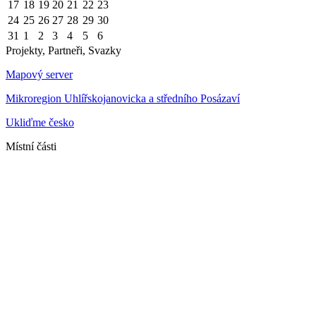
17
18
19
20
21
22
23
24
25
26
27
28
29
30
31
1
2
3
4
5
6
Projekty, Partneři, Svazky
Mapový server
Mikroregion Uhlířskojanovicka a středního Posázaví
Ukliďme česko
Místní části