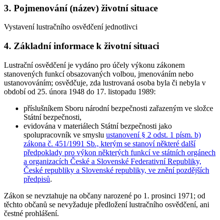
3. Pojmenování (název) životní situace
Vystavení lustračního osvědčení jednotlivci
4. Základní informace k životní situaci
Lustrační osvědčení je vydáno
pro účely výkonu zákonem
stanovených funkcí
obsazovaných volbou, jmenováním nebo
ustanovováním; osvědčuje, zda lustrovaná osoba byla či nebyla v
období od 25. února 1948 do 17. listopadu 1989:
příslušníkem Sboru národní bezpečnosti zařazeným ve složce
Státní bezpečnosti,
evidována v materiálech Státní bezpečnosti jako
spolupracovník ve smyslu
ustanovení § 2 odst. 1 písm. b)
zákona č. 451/1991 Sb., kterým se stanoví některé další
předpoklady pro výkon některých funkcí ve státních orgánech
a organizacích České a Slovenské Federativní Republiky,
České republiky a Slovenské republiky, ve znění pozdějších
předpisů
.
Zákon se
nevztahuje na občany narozené po 1. prosinci 1971
; od
těchto občanů se nevyžaduje předložení lustračního osvědčení, ani
čestné prohlášení.