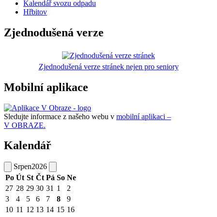
Kalendář svozu odpadu
Hřbitov
Zjednodušená verze
Zjednodušená verze stránek nejen pro seniory
Mobilní aplikace
Sledujte informace z našeho webu v
mobilní aplikaci –
V OBRAZE.
Kalendář
Srpen
2026
Po
Út
St
Čt
Pá
So
Ne
27
28
29
30
31
1
2
3
4
5
6
7
8
9
10
11
12
13
14
15
16