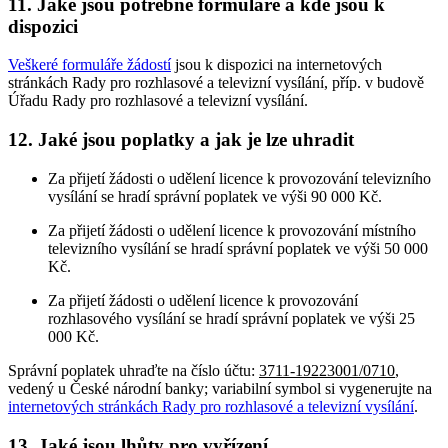
11. Jaké jsou potřebné formuláře a kde jsou k
dispozici
Veškeré formuláře žádostí
jsou k dispozici na internetových
stránkách Rady pro rozhlasové a televizní vysílání, příp. v budově
Úřadu Rady pro rozhlasové a televizní vysílání.
12. Jaké jsou poplatky a jak je lze uhradit
Za přijetí žádosti o udělení licence k provozování televizního
vysílání se hradí správní poplatek ve výši 90 000 Kč.
Za přijetí žádosti o udělení licence k provozování místního
televizního vysílání se hradí správní poplatek ve výši 50 000
Kč.
Za přijetí žádosti o udělení licence k provozování
rozhlasového vysílání se hradí správní poplatek ve výši 25
000 Kč.
Správní poplatek uhraďte na číslo účtu:
3711-19223001/0710
,
vedený u České národní banky; variabilní symbol si vygenerujte na
internetových stránkách Rady pro rozhlasové a televizní vysílání
.
13. Jaké jsou lhůty pro vyřízení