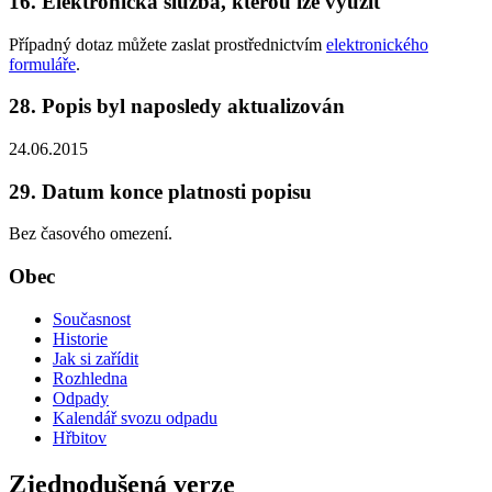
16. Elektronická služba, kterou lze využít
Případný dotaz můžete zaslat prostřednictvím
elektronického
formuláře
.
28. Popis byl naposledy aktualizován
24.06.2015
29. Datum konce platnosti popisu
Bez časového omezení.
Obec
Současnost
Historie
Jak si zařídit
Rozhledna
Odpady
Kalendář svozu odpadu
Hřbitov
Zjednodušená verze