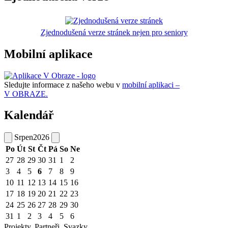
Zjednodušená verze stránek nejen pro seniory
Mobilní aplikace
Sledujte informace z našeho webu v
mobilní aplikaci –
V OBRAZE.
Kalendář
Srpen
2026
Po
Út
St
Čt
Pá
So
Ne
27
28
29
30
31
1
2
3
4
5
6
7
8
9
10
11
12
13
14
15
16
17
18
19
20
21
22
23
24
25
26
27
28
29
30
31
1
2
3
4
5
6
Projekty, Partneři, Svazky