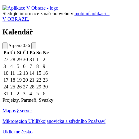
Sledujte informace z našeho webu v
mobilní aplikaci –
V OBRAZE.
Kalendář
Srpen
2026
Po
Út
St
Čt
Pá
So
Ne
27
28
29
30
31
1
2
3
4
5
6
7
8
9
10
11
12
13
14
15
16
17
18
19
20
21
22
23
24
25
26
27
28
29
30
31
1
2
3
4
5
6
Projekty, Partneři, Svazky
Mapový server
Mikroregion Uhlířskojanovicka a středního Posázaví
Ukliďme česko