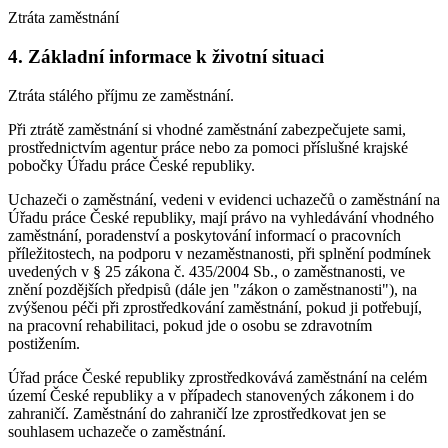
Ztráta zaměstnání
4. Základní informace k životní situaci
Ztráta stálého příjmu ze zaměstnání.
Při ztrátě zaměstnání si vhodné zaměstnání zabezpečujete sami,
prostřednictvím agentur práce nebo za pomoci příslušné krajské
pobočky Úřadu práce České republiky.
Uchazeči o zaměstnání, vedeni v evidenci uchazečů o zaměstnání na
Úřadu práce České republiky, mají právo na vyhledávání vhodného
zaměstnání, poradenství a poskytování informací o pracovních
příležitostech, na podporu v nezaměstnanosti, při splnění podmínek
uvedených v § 25 zákona č. 435/2004 Sb., o zaměstnanosti, ve
znění pozdějších předpisů (dále jen "zákon o zaměstnanosti"), na
zvýšenou péči při zprostředkování zaměstnání, pokud ji potřebují,
na pracovní rehabilitaci, pokud jde o osobu se zdravotním
postižením.
Úřad práce České republiky zprostředkovává zaměstnání na celém
území České republiky a v případech stanovených zákonem i do
zahraničí. Zaměstnání do zahraničí lze zprostředkovat jen se
souhlasem uchazeče o zaměstnání.