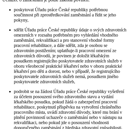
poskytovat Úřadu práce České republiky potřebnou
součinnost při zprostředkování zaměstnání a řídit se jeho
pokyny,
sdělit Úřadu práce České republiky údaje o svých zdravotních
omezeních v rozsahu potřebném pro vyhledání vhodného
zaměstnání, rekvalifikaci a pro stanovení vhodné formy
pracovní rehabilitace, a dále sdělit, zda je osobou se
zdravotním postižením; uplatňuje-li pracovní omezení ze
zdravotních důvodů, je povinen je doložit lékařským
posudkem registrujícího poskytovatele zdravotních služeb v
oboru všeobecné praktické lékařství nebo v oboru praktické
lékařství pro děti a dorost, nebo v případě, že registrujícího
poskytovatele zdravotních služeb nemá, posudkem jiného
poskytovatele zdravotních služeb,
podrobit se na žádost Úřadu práce České republiky vyšetření
za účelem posouzení svého zdravotního stavu a vydání
lékařského posudku, pokud žádá o zabezpečení pracovní
rehabilitace, poskytnutí příspěvku na vytvoření chráněného
pracovního místa, uvádí zdravotní důvody, které mu brání v
plnění povinností uchazeče o zaměstnání nebo v nástupu na
rekvalifikaci, nebo pokud jde o posouzení vhodnosti
doporučeného zaměstnání z hlediska zdravotní způsobilosti,