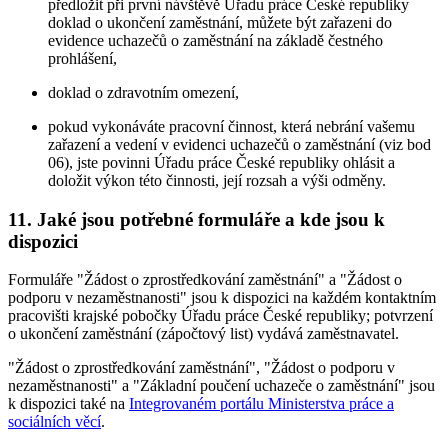
předložit při první návštěvě Úřadu práce České republiky
doklad o ukončení zaměstnání, můžete být zařazeni do
evidence uchazečů o zaměstnání na základě čestného
prohlášení,
doklad o zdravotním omezení,
pokud vykonáváte pracovní činnost, která nebrání vašemu
zařazení a vedení v evidenci uchazečů o zaměstnání (viz bod
06), jste povinni Úřadu práce České republiky ohlásit a
doložit výkon této činnosti, její rozsah a výši odměny.
11. Jaké jsou potřebné formuláře a kde jsou k
dispozici
Formuláře "Žádost o zprostředkování zaměstnání" a "Žádost o
podporu v nezaměstnanosti" jsou k dispozici na každém kontaktním
pracovišti krajské pobočky Úřadu práce České republiky; potvrzení
o ukončení zaměstnání (zápočtový list) vydává zaměstnavatel.
"Žádost o zprostředkování zaměstnání", "Žádost o podporu v
nezaměstnanosti" a "Základní poučení uchazeče o zaměstnání" jsou
k dispozici také na
Integrovaném portálu Ministerstva práce a
sociálních věcí
.