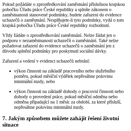
Pokud požádáte o zprostředkování zaměstnání příslušnou krajskou
pobočku Úřadu práce České republiky a splníte zákonem o
zaměstnanosti stanovené podmínky, budete zařazeni do evidence
uchazečů o zaměstnání. Nesplňujete-li tyto podmínky, vydá o tom
krajská pobočka Úřadu práce České republiky rozhodnutí.
Vždy žádáte o zprostředkování zaměstnání. Nelze žádat jen o
podporu v nezaměstnanosti uchazečů o zaměstnání. Také nelze
požadovat zařazení do evidence uchazečů o zaměstnání jen z
důvodu splnění podmínky pro poskytnutí sociální dávky.
Zařazení a vedení v evidenci uchazečů nebrání:
výkon činnosti na základě pracovního nebo služebního
poměru, pokud měsíční výdělek nepřesáhne polovinu
minimální mzdy, nebo
výkon činnosti na základě dohody o pracovní činnosti nebo
dohody o provedení práce, pokud měsíční odměna nebo
odměna připadající na 1 měsíc za období, za které přísluší,
nepřesáhne polovinu minimální mzdy.
7. Jakým způsobem můžete zahájit řešení životní
situace