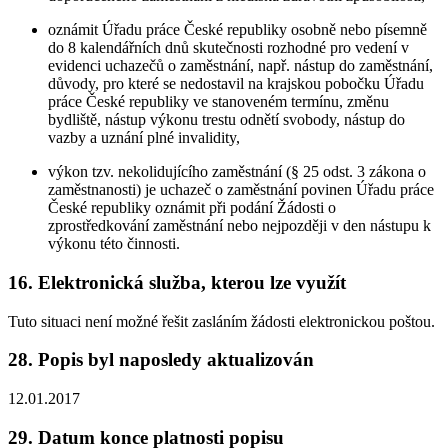
oznámit Úřadu práce České republiky osobně nebo písemně
do 8 kalendářních dnů skutečnosti rozhodné pro vedení v
evidenci uchazečů o zaměstnání, např. nástup do zaměstnání,
důvody, pro které se nedostavil na krajskou pobočku Úřadu
práce České republiky ve stanoveném termínu, změnu
bydliště, nástup výkonu trestu odnětí svobody, nástup do
vazby a uznání plné invalidity,
výkon tzv. nekolidujícího zaměstnání (§ 25 odst. 3 zákona o
zaměstnanosti) je uchazeč o zaměstnání povinen Úřadu práce
České republiky oznámit při podání Žádosti o
zprostředkování zaměstnání nebo nejpozději v den nástupu k
výkonu této činnosti.
16. Elektronická služba, kterou lze využít
Tuto situaci není možné řešit zasláním žádosti elektronickou poštou.
28. Popis byl naposledy aktualizován
12.01.2017
29. Datum konce platnosti popisu