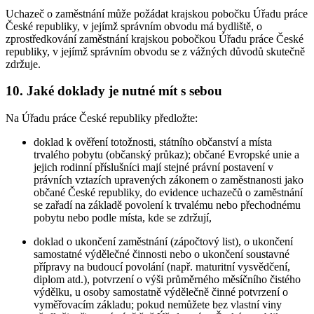
Uchazeč o zaměstnání může požádat krajskou pobočku Úřadu práce
České republiky, v jejímž správním obvodu má bydliště, o
zprostředkování zaměstnání krajskou pobočkou Úřadu práce České
republiky, v jejímž správním obvodu se z vážných důvodů skutečně
zdržuje.
10. Jaké doklady je nutné mít s sebou
Na Úřadu práce České republiky předložte:
doklad k ověření totožnosti, státního občanství a místa
trvalého pobytu (občanský průkaz); občané Evropské unie a
jejich rodinní příslušníci mají stejné právní postavení v
právních vztazích upravených zákonem o zaměstnanosti jako
občané České republiky, do evidence uchazečů o zaměstnání
se zařadí na základě povolení k trvalému nebo přechodnému
pobytu nebo podle místa, kde se zdržují,
doklad o ukončení zaměstnání (zápočtový list), o ukončení
samostatné výdělečné činnosti nebo o ukončení soustavné
přípravy na budoucí povolání (např. maturitní vysvědčení,
diplom atd.), potvrzení o výši průměrného měsíčního čistého
výdělku, u osoby samostatně výdělečně činné potvrzení o
vyměřovacím základu; pokud nemůžete bez vlastní viny