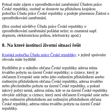
Pokud máte zájem o zprostředkování zaměstnání Úřadem práce
České republiky, osobně se dostavte na příslušnou krajskou
pobočku Úřadu práce České republiky a podejte písemnou Žádost o
zprostředkování zaměstnání.
(Bez osobní návštěvy Úřadu práce České republiky o
zprostředkování zaměstnání požádat nelze; to znamená např.
dopisem, elektronickou poštou, telefonicky apod.)
8. Na které instituci životní situaci řešit
Krajská pobočka Úřadu práce České republiky
, v jejímž správním
obvodu máte bydliště.
Bydlištěm je u státního občana České republiky adresa místa
trvalého pobytu na území České republiky; u cizince, který je
občanem Evropské unie nebo jeho rodinným příslušníkem anebo
rodinným příslušníkem občana České republiky, adresa trvalého
nebo přechodného pobytu na území České republiky, a pokud
takový pobyt nemá, adresa místa, kde se na území České republiky
obvykle zdržuje; u cizince, který není občanem Evropské unie nebo
jeho rodinným příslušníkem ani rodinným příslušníkem občana
České republiky, adresa místa trvalého pobytu na území České
republiky.