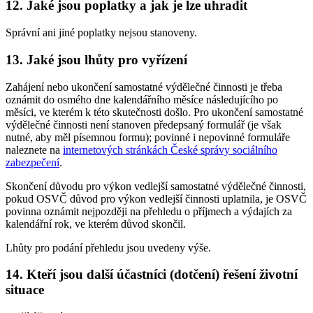
12. Jaké jsou poplatky a jak je lze uhradit
Správní ani jiné poplatky nejsou stanoveny.
13. Jaké jsou lhůty pro vyřízení
Zahájení nebo ukončení samostatné výdělečné činnosti je třeba
oznámit do osmého dne kalendářního měsíce následujícího po
měsíci, ve kterém k této skutečnosti došlo. Pro ukončení samostatné
výdělečné činnosti není stanoven předepsaný formulář (je však
nutné, aby měl písemnou formu); povinné i nepovinné formuláře
naleznete na
internetových stránkách České správy sociálního
zabezpečení
.
Skončení důvodu pro výkon vedlejší samostatné výdělečné činnosti,
pokud OSVČ důvod pro výkon vedlejší činnosti uplatnila, je OSVČ
povinna oznámit nejpozději na přehledu o příjmech a výdajích za
kalendářní rok, ve kterém důvod skončil.
Lhůty pro podání přehledu jsou uvedeny výše.
14. Kteří jsou další účastníci (dotčení) řešení životní
situace