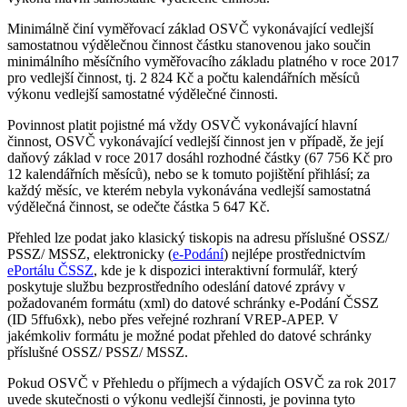
Minimálně činí vyměřovací základ OSVČ vykonávající vedlejší
samostatnou výdělečnou činnost částku stanovenou jako součin
minimálního měsíčního vyměřovacího základu platného v roce 2017
pro vedlejší činnost, tj. 2 824 Kč a počtu kalendářních měsíců
výkonu vedlejší samostatné výdělečné činnosti.
Povinnost platit pojistné má vždy OSVČ vykonávající hlavní
činnost, OSVČ vykonávající vedlejší činnost jen v případě, že její
daňový základ v roce 2017 dosáhl rozhodné částky (67 756 Kč pro
12 kalendářních měsíců), nebo se k tomuto pojištění přihlásí; za
každý měsíc, ve kterém nebyla vykonávána vedlejší samostatná
výdělečná činnost, se odečte částka 5 647 Kč.
Přehled lze podat jako klasický tiskopis na adresu příslušné OSSZ/
PSSZ/ MSSZ, elektronicky (
e-Podání
) nejlépe prostřednictvím
ePortálu ČSSZ
, kde je k dispozici interaktivní formulář, který
poskytuje službu bezprostředního odeslání datové zprávy v
požadovaném formátu (xml) do datové schránky e-Podání ČSSZ
(ID 5ffu6xk), nebo přes veřejné rozhraní VREP-APEP. V
jakémkoliv formátu je možné podat přehled do datové schránky
příslušné OSSZ/ PSSZ/ MSSZ.
Pokud OSVČ v Přehledu o příjmech a výdajích OSVČ za rok 2017
uvede skutečnosti o výkonu vedlejší činnosti, je povinna tyto