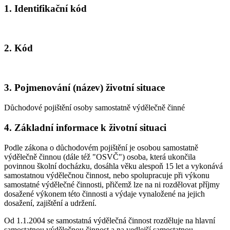
1. Identifikační kód
2. Kód
3. Pojmenování (název) životní situace
Důchodové pojištění osoby samostatně výdělečně činné
4. Základní informace k životní situaci
Podle zákona o důchodovém pojištění je osobou samostatně
výdělečně činnou (dále též "OSVČ") osoba, která ukončila
povinnou školní docházku, dosáhla věku alespoň 15 let a vykonává
samostatnou výdělečnou činnost, nebo spolupracuje při výkonu
samostatné výdělečné činnosti, přičemž lze na ni rozdělovat příjmy
dosažené výkonem této činnosti a výdaje vynaložené na jejich
dosažení, zajištění a udržení.
Od 1.1.2004 se samostatná výdělečná činnost rozděluje na hlavní
samostatnou výdělečnou činnost a na vedlejší samostatnou