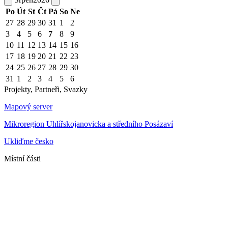
Po
Út
St
Čt
Pá
So
Ne
27
28
29
30
31
1
2
3
4
5
6
7
8
9
10
11
12
13
14
15
16
17
18
19
20
21
22
23
24
25
26
27
28
29
30
31
1
2
3
4
5
6
Projekty, Partneři, Svazky
Mapový server
Mikroregion Uhlířskojanovicka a středního Posázaví
Ukliďme česko
Místní části