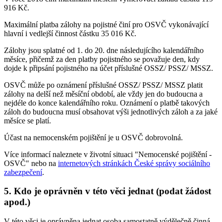
916 Kč.
Maximální platba zálohy na pojistné činí pro OSVČ vykonávající
hlavní i vedlejší činnost částku 35 016 Kč.
Zálohy jsou splatné od 1. do 20. dne následujícího kalendářního
měsíce, přičemž za den platby pojistného se považuje den, kdy
dojde k připsání pojistného na účet příslušné OSSZ/ PSSZ/ MSSZ.
OSVČ může po oznámení příslušné OSSZ/ PSSZ/ MSSZ platit
zálohy na delší než měsíční období, ale vždy jen do budoucna a
nejdéle do konce kalendářního roku. Oznámení o platbě takových
záloh do budoucna musí obsahovat výši jednotlivých záloh a za jaké
měsíce se platí.
Účast na nemocenském pojištění je u OSVČ dobrovolná.
Více informací naleznete v životní situaci "Nemocenské pojištění -
OSVČ" nebo na
internetových stránkách České správy sociálního
zabezpečení
.
5. Kdo je oprávněn v této věci jednat (podat žádost
apod.)
V této věci je oprávněna jednat osoba samostatně výdělečně činná