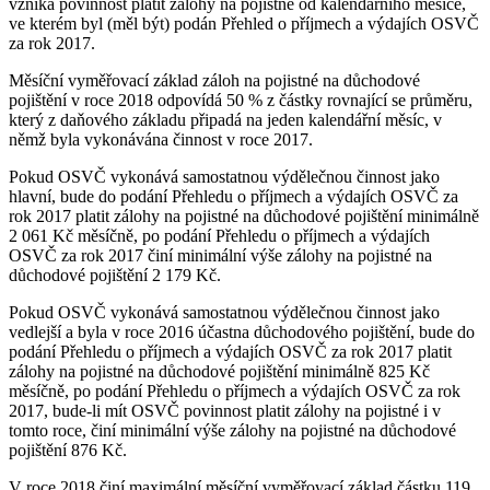
vzniká povinnost platit zálohy na pojistné od kalendářního měsíce,
ve kterém byl (měl být) podán Přehled o příjmech a výdajích OSVČ
za rok 2017.
Měsíční vyměřovací základ záloh na pojistné na důchodové
pojištění v roce 2018 odpovídá 50 % z částky rovnající se průměru,
který z daňového základu připadá na jeden kalendářní měsíc, v
němž byla vykonávána činnost v roce 2017.
Pokud OSVČ vykonává samostatnou výdělečnou činnost jako
hlavní, bude do podání Přehledu o příjmech a výdajích OSVČ za
rok 2017 platit zálohy na pojistné na důchodové pojištění minimálně
2 061 Kč měsíčně, po podání Přehledu o příjmech a výdajích
OSVČ za rok 2017 činí minimální výše zálohy na pojistné na
důchodové pojištění 2 179 Kč.
Pokud OSVČ vykonává samostatnou výdělečnou činnost jako
vedlejší a byla v roce 2016 účastna důchodového pojištění, bude do
podání Přehledu o příjmech a výdajích OSVČ za rok 2017 platit
zálohy na pojistné na důchodové pojištění minimálně 825 Kč
měsíčně, po podání Přehledu o příjmech a výdajích OSVČ za rok
2017, bude-li mít OSVČ povinnost platit zálohy na pojistné i v
tomto roce, činí minimální výše zálohy na pojistné na důchodové
pojištění 876 Kč.
V roce 2018 činí maximální měsíční vyměřovací základ částku 119