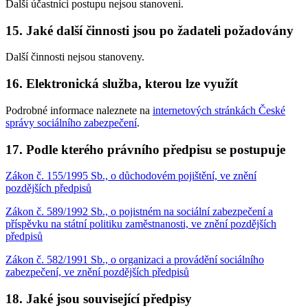
Další účastníci postupu nejsou stanoveni.
15. Jaké další činnosti jsou po žadateli požadovány
Další činnosti nejsou stanoveny.
16. Elektronická služba, kterou lze využít
Podrobné informace naleznete na
internetových stránkách České
správy sociálního zabezpečení
.
17. Podle kterého právního předpisu se postupuje
Zákon č. 155/1995 Sb., o důchodovém pojištění, ve znění
pozdějších předpisů
Zákon č. 589/1992 Sb., o pojistném na sociální zabezpečení a
příspěvku na státní politiku zaměstnanosti, ve znění pozdějších
předpisů
Zákon č. 582/1991 Sb., o organizaci a provádění sociálního
zabezpečení, ve znění pozdějších předpisů
18. Jaké jsou související předpisy