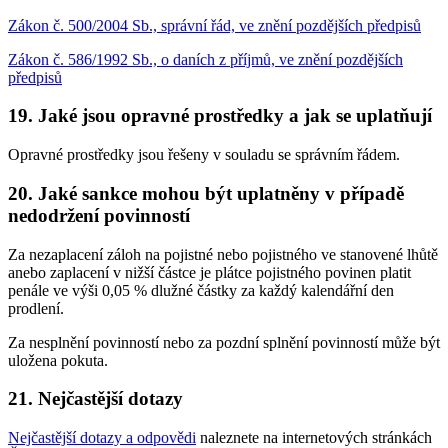
Zákon č. 500/2004 Sb., správní řád, ve znění pozdějších předpisů
Zákon č. 586/1992 Sb., o daních z příjmů, ve znění pozdějších
předpisů
19. Jaké jsou opravné prostředky a jak se uplatňují
Opravné prostředky jsou řešeny v souladu se správním řádem.
20. Jaké sankce mohou být uplatněny v případě
nedodržení povinností
Za nezaplacení záloh na pojistné nebo pojistného ve stanovené lhůtě
anebo zaplacení v nižší částce je plátce pojistného povinen platit
penále ve výši 0,05 % dlužné částky za každý kalendářní den
prodlení.
Za nesplnění povinností nebo za pozdní splnění povinností může být
uložena pokuta.
21. Nejčastější dotazy
Nejčastější dotazy a odpovědi
naleznete na internetových stránkách