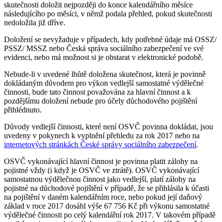
skutečnosti doložit nejpozději do konce kalendářního měsíce
následujícího po měsíci, v němž podala přehled, pokud skutečnosti
nedoložila již dříve.
Doložení se nevyžaduje v případech, kdy potřebné údaje má OSSZ/
PSSZ/ MSSZ nebo Česká správa sociálního zabezpečení ve své
evidenci, nebo má možnost si je obstarat v elektronické podobě.
Nebude-li v uvedené lhůtě doložena skutečnost, která je povinně
dokládaným důvodem pro výkon vedlejší samostatné výdělečné
činnosti, bude tato činnost považována za hlavní činnost a k
pozdějšímu doložení nebude pro účely důchodového pojištění
přihlédnuto.
Důvody vedlejší činnosti, které není OSVČ povinna dokládat, jsou
uvedeny v pokynech k vyplnění přehledu za rok 2017 nebo na
internetových stránkách České správy sociálního zabezpečení
.
OSVČ vykonávající hlavní činnost je povinna platit zálohy na
pojistné vždy (i když je OSVČ ve ztrátě). OSVČ vykonávající
samostatnou výdělečnou činnost jako vedlejší, platí zálohy na
pojistné na důchodové pojištění v případě, že se přihlásila k účasti
na pojištění v daném kalendářním roce, nebo pokud její daňový
základ v roce 2017 dosáhl výše 67 756 Kč při výkonu samostatné
výdělečné činnosti po celý kalendářní rok 2017. V takovém případě