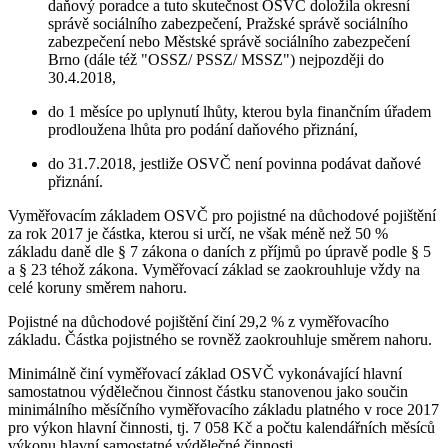
daňový poradce a tuto skutečnost OSVČ doložila okresní
správě sociálního zabezpečení, Pražské správě sociálního
zabezpečení nebo Městské správě sociálního zabezpečení
Brno (dále též "OSSZ/ PSSZ/ MSSZ") nejpozději do
30.4.2018,
do 1 měsíce po uplynutí lhůty, kterou byla finančním úřadem
prodloužena lhůta pro podání daňového přiznání,
do 31.7.2018, jestliže OSVČ není povinna podávat daňové
přiznání.
Vyměřovacím základem OSVČ pro pojistné na důchodové pojištění
za rok 2017 je částka, kterou si určí, ne však méně než 50 %
základu daně dle § 7 zákona o daních z příjmů po úpravě podle § 5
a § 23 téhož zákona. Vyměřovací základ se zaokrouhluje vždy na
celé koruny směrem nahoru.
Pojistné na důchodové pojištění činí 29,2 % z vyměřovacího
základu. Částka pojistného se rovněž zaokrouhluje směrem nahoru.
Minimálně činí vyměřovací základ OSVČ vykonávající hlavní
samostatnou výdělečnou činnost částku stanovenou jako součin
minimálního měsíčního vyměřovacího základu platného v roce 2017
pro výkon hlavní činnosti, tj. 7 058 Kč a počtu kalendářních měsíců
výkonu hlavní samostatné výdělečné činnosti.