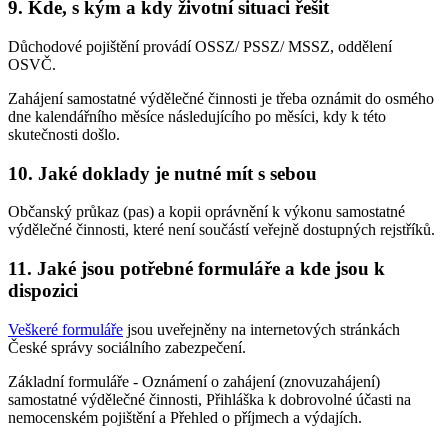
9. Kde, s kým a kdy životní situaci řešit
Důchodové pojištění provádí OSSZ/ PSSZ/ MSSZ, oddělení
OSVČ.
Zahájení samostatné výdělečné činnosti je třeba oznámit do osmého
dne kalendářního měsíce následujícího po měsíci, kdy k této
skutečnosti došlo.
10. Jaké doklady je nutné mít s sebou
Občanský průkaz (pas) a kopii oprávnění k výkonu samostatné
výdělečné činnosti, které není součástí veřejně dostupných rejstříků.
11. Jaké jsou potřebné formuláře a kde jsou k
dispozici
Veškeré formuláře
jsou uveřejněny na internetových stránkách
České správy sociálního zabezpečení.
Základní formuláře - Oznámení o zahájení (znovuzahájení)
samostatné výdělečné činnosti, Přihláška k dobrovolné účasti na
nemocenském pojištění a Přehled o příjmech a výdajích.