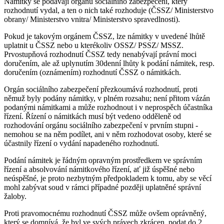
Námitky se podávají orgánu sociálního zabezpečení, který
rozhodnutí vydal, a ten o nich také rozhoduje (ČSSZ/ Ministerstvo
obrany/ Ministerstvo vnitra/ Ministerstvo spravedlnosti).
Pokud je takovým orgánem ČSSZ, lze námitky v uvedené lhůtě
uplatnit u ČSSZ nebo u kterékoliv OSSZ/ PSSZ/ MSSZ.
Prvostupňová rozhodnutí ČSSZ tedy nenabývají právní moci
doručením, ale až uplynutím 30denní lhůty k podání námitek, resp.
doručením (oznámením) rozhodnutí ČSSZ o námitkách.
Orgán sociálního zabezpečení přezkoumává rozhodnutí, proti
němuž byly podány námitky, v plném rozsahu; není přitom vázán
podanými námitkami a může rozhodnout i v neprospěch účastníka
řízení. Řízení o námitkách musí být vedeno odděleně od
rozhodování orgánu sociálního zabezpečení v prvním stupni -
nemohou se na něm podílet, ani v něm rozhodovat osoby, které se
účastnily řízení o vydání napadeného rozhodnutí.
Podání námitek je řádným opravným prostředkem ve správním
řízení a absolvování námitkového řízení, ať již úspěšné nebo
neúspěšné, je proto nezbytným předpokladem k tomu, aby se věcí
mohl zabývat soud v rámci případné později uplatněné správní
žaloby.
Proti pravomocnému rozhodnutí ČSSZ může ovšem oprávněný,
který se domnívá, že byl ve svých právech zkrácen, podat do 2