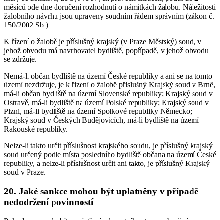
měsíců ode dne doručení rozhodnutí o námitkách žalobu. Náležitosti
žalobního návrhu jsou upraveny soudním řádem správním (zákon č.
150/2002 Sb.).
K řízení o žalobě je příslušný krajský (v Praze Městský) soud, v
jehož obvodu má navrhovatel bydliště, popřípadě, v jehož obvodu
se zdržuje.
Nemá-li občan bydliště na území České republiky a ani se na tomto
území nezdržuje, je k řízení o žalobě příslušný Krajský soud v Brně,
má-li občan bydliště na území Slovenské republiky; Krajský soud v
Ostravě, má-li bydliště na území Polské republiky; Krajský soud v
Plzni, má-li bydliště na území Spolkové republiky Německo;
Krajský soud v Českých Budějovicích, má-li bydliště na území
Rakouské republiky.
Nelze-li takto určit příslušnost krajského soudu, je příslušný krajský
soud určený podle místa posledního bydliště občana na území České
republiky, a nelze-li příslušnost určit ani takto, je příslušný Krajský
soud v Praze.
20. Jaké sankce mohou být uplatněny v případě
nedodržení povinností