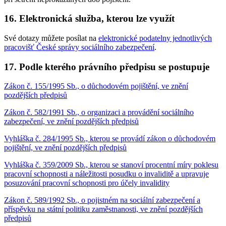
16. Elektronická služba, kterou lze využít
Své dotazy můžete posílat na
elektronické podatelny jednotlivých
pracovišť České správy sociálního zabezpečení
.
17. Podle kterého právního předpisu se postupuje
Zákon č. 155/1995 Sb., o důchodovém pojištění, ve znění
pozdějších předpisů
Zákon č. 582/1991 Sb., o organizaci a provádění sociálního
zabezpečení, ve znění pozdějších předpisů
Vyhláška č. 284/1995 Sb., kterou se provádí zákon o důchodovém
pojištění, ve znění pozdějších předpisů
Vyhláška č. 359/2009 Sb., kterou se stanoví procentní míry poklesu
pracovní schopnosti a náležitosti posudku o invaliditě a upravuje
posuzování pracovní schopnosti pro účely invalidity
Zákon č. 589/1992 Sb., o pojistném na sociální zabezpečení a
příspěvku na státní politiku zaměstnanosti, ve znění pozdějších
předpisů