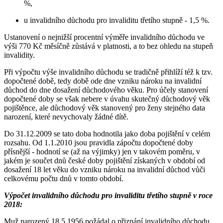
%,
u invalidního důchodu pro invaliditu třetího stupně - 1,5 %.
Ustanovení o nejnižší procentní výměře invalidního důchodu ve
výši 770 Kč měsíčně zůstává v platnosti, a to bez ohledu na stupeň
invalidity.
Při výpočtu výše invalidního důchodu se tradičně přihlíží též k tzv.
dopočtené době, tedy době ode dne vzniku nároku na invalidní
důchod do dne dosažení důchodového věku. Pro účely stanovení
dopočtené doby se však nebere v úvahu skutečný důchodový věk
pojištěnce, ale důchodový věk stanovený pro ženy stejného data
narození, které nevychovaly žádné dítě.
Do 31.12.2009 se tato doba hodnotila jako doba pojištění v celém
rozsahu. Od 1.1.2010 jsou pravidla zápočtu dopočtené doby
přísnější - hodnotí se (až na výjimky) jen v takovém poměru, v
jakém je součet dnů české doby pojištění získaných v období od
dosažení 18 let věku do vzniku nároku na invalidní důchod vůči
celkovému počtu dnů v tomto období.
Výpočet invalidního důchodu pro invaliditu třetího stupně v roce
2018:
Muž narozený 18.5.1956 požádal o přiznání invalidního důchodu