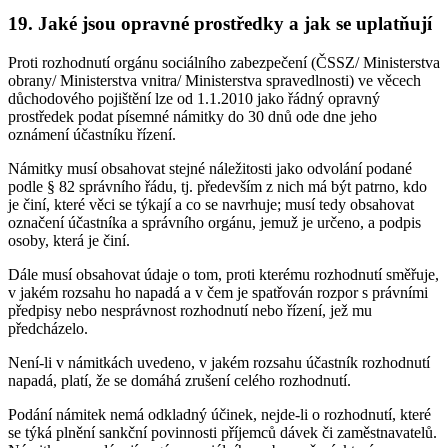
19. Jaké jsou opravné prostředky a jak se uplatňují
Proti rozhodnutí orgánu sociálního zabezpečení (ČSSZ/ Ministerstva
obrany/ Ministerstva vnitra/ Ministerstva spravedlnosti) ve věcech
důchodového pojištění lze od 1.1.2010 jako řádný opravný
prostředek podat písemné námitky do 30 dnů ode dne jeho
oznámení účastníku řízení.
Námitky musí obsahovat stejné náležitosti jako odvolání podané
podle § 82 správního řádu, tj. především z nich má být patrno, kdo
je činí, které věci se týkají a co se navrhuje; musí tedy obsahovat
označení účastníka a správního orgánu, jemuž je určeno, a podpis
osoby, která je činí.
Dále musí obsahovat údaje o tom, proti kterému rozhodnutí směřuje,
v jakém rozsahu ho napadá a v čem je spatřován rozpor s právními
předpisy nebo nesprávnost rozhodnutí nebo řízení, jež mu
předcházelo.
Není-li v námitkách uvedeno, v jakém rozsahu účastník rozhodnutí
napadá, platí, že se domáhá zrušení celého rozhodnutí.
Podání námitek nemá odkladný účinek, nejde-li o rozhodnutí, které
se týká plnění sankční povinnosti příjemců dávek či zaměstnavatelů.