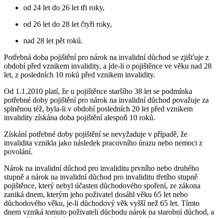
od 24 let do 26 let tři roky,
od 26 let do 28 let čtyři roky,
nad 28 let pět roků.
Potřebná doba pojištění pro nárok na invalidní důchod se zjišťuje z
období před vznikem invalidity, a jde-li o pojištěnce ve věku nad 28
let, z posledních 10 roků před vznikem invalidity.
Od 1.1.2010 platí, že u pojištěnce staršího 38 let se podmínka
potřebné doby pojištění pro nárok na invalidní důchod považuje za
splněnou též, byla-li v období posledních 20 let před vznikem
invalidity získána doba pojištění alespoň 10 roků.
Získání potřebné doby pojištění se nevyžaduje v případě, že
invalidita vznikla jako následek pracovního úrazu nebo nemoci z
povolání.
Nárok na invalidní důchod pro invaliditu prvního nebo druhého
stupně a nárok na invalidní důchod pro invaliditu třetího stupně
pojištěnce, který nebyl účasten důchodového spoření, ze zákona
zaniká dnem, kterým jeho poživatel dosáhl věku 65 let nebo
důchodového věku, je-li důchodový věk vyšší než 65 let. Tímto
dnem vzniká tomuto poživateli důchodu nárok na starobní důchod, a