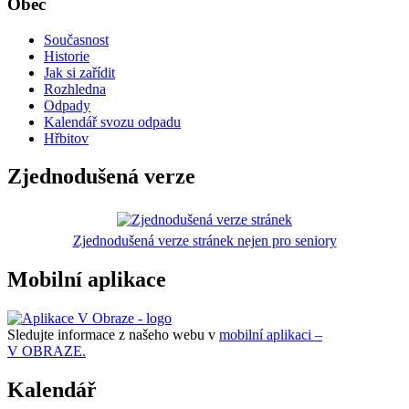
Obec
Současnost
Historie
Jak si zařídit
Rozhledna
Odpady
Kalendář svozu odpadu
Hřbitov
Zjednodušená verze
Zjednodušená verze stránek nejen pro seniory
Mobilní aplikace
Sledujte informace z našeho webu v
mobilní aplikaci –
V OBRAZE.
Kalendář