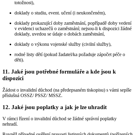
totožnost),
doklady o studiu, event. učení (i neukončeném),
doklady prokazující doby zaměstnání, popřípadě doby vedení
v evidenci uchazečů o zaměstnání; nejsou-li k dispozici žádné
doklady, uvedou se údaje o dobách zaměstnání,
doklady o výkonu vojenské služby (civilní služby),
rodné listy dětí (pokud žadatel/ka požaduje zápočet péče o
děti).
11. Jaké jsou potřebné formuláře a kde jsou k
dispozici
Žádost o invalidní důchod (na předepsaném tiskopisu) s vámi sepíše
příslušná OSSZ/ PSSZ/ MSSZ.
12. Jaké jsou poplatky a jak je lze uhradit
V rámci řízení o invalidní důchod se žádné správní poplatky
nehradí.
Rovněž případné ověření pravosti listinných dokumentů (pořízených