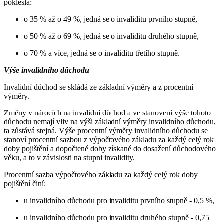
poklesla:
o 35 % až o 49 %, jedná se o invaliditu prvního stupně,
o 50 % až o 69 %, jedná se o invaliditu druhého stupně,
o 70 % a více, jedná se o invaliditu třetího stupně.
Výše invalidního důchodu
Invalidní důchod se skládá ze základní výměry a z procentní
výměry.
Změny v nárocích na invalidní důchod a ve stanovení výše tohoto
důchodu nemají vliv na výši základní výměry invalidního důchodu,
ta zůstává stejná. Výše procentní výměry invalidního důchodu se
stanoví procentní sazbou z výpočtového základu za každý celý rok
doby pojištění a dopočtené doby získané do dosažení důchodového
věku, a to v závislosti na stupni invalidity.
Procentní sazba výpočtového základu za každý celý rok doby
pojištění činí:
u invalidního důchodu pro invaliditu prvního stupně - 0,5 %,
u invalidního důchodu pro invaliditu druhého stupně - 0,75