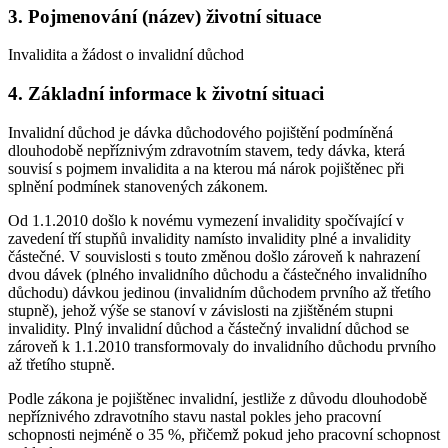
3. Pojmenování (název) životní situace
Invalidita a žádost o invalidní důchod
4. Základní informace k životní situaci
Invalidní důchod je dávka důchodového pojištění podmíněná
dlouhodobě nepříznivým zdravotním stavem, tedy dávka, která
souvisí s pojmem invalidita a na kterou má nárok pojištěnec při
splnění podmínek stanovených zákonem.
Od 1.1.2010 došlo k novému vymezení invalidity spočívající v
zavedení tří stupňů invalidity namísto invalidity plné a invalidity
částečné. V souvislosti s touto změnou došlo zároveň k nahrazení
dvou dávek (plného invalidního důchodu a částečného invalidního
důchodu) dávkou jedinou (invalidním důchodem prvního až třetího
stupně), jehož výše se stanoví v závislosti na zjištěném stupni
invalidity. Plný invalidní důchod a částečný invalidní důchod se
zároveň k 1.1.2010 transformovaly do invalidního důchodu prvního
až třetího stupně.
Podle zákona je pojištěnec invalidní, jestliže z důvodu dlouhodobě
nepříznivého zdravotního stavu nastal pokles jeho pracovní
schopnosti nejméně o 35 %, přičemž pokud jeho pracovní schopnost