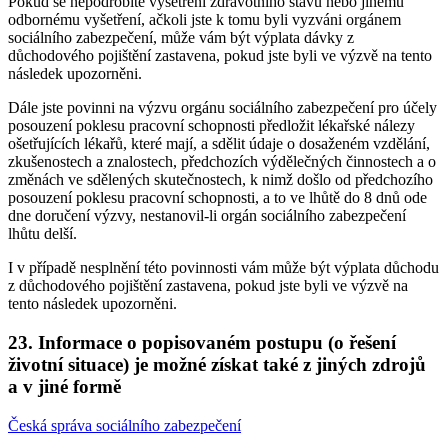
Pokud se nepodrobíte vyšetření zdravotního stavu nebo jinému
odbornému vyšetření, ačkoli jste k tomu byli vyzváni orgánem
sociálního zabezpečení, může vám být výplata dávky z
důchodového pojištění zastavena, pokud jste byli ve výzvě na tento
následek upozorněni.
Dále jste povinni na výzvu orgánu sociálního zabezpečení pro účely
posouzení poklesu pracovní schopnosti předložit lékařské nálezy
ošetřujících lékařů, které mají, a sdělit údaje o dosaženém vzdělání,
zkušenostech a znalostech, předchozích výdělečných činnostech a o
změnách ve sdělených skutečnostech, k nimž došlo od předchozího
posouzení poklesu pracovní schopnosti, a to ve lhůtě do 8 dnů ode
dne doručení výzvy, nestanovil-li orgán sociálního zabezpečení
lhůtu delší.
I v případě nesplnění této povinnosti vám může být výplata důchodu
z důchodového pojištění zastavena, pokud jste byli ve výzvě na
tento následek upozorněni.
23. Informace o popisovaném postupu (o řešení
životní situace) je možné získat také z jiných zdrojů
a v jiné formě
Česká správa sociálního zabezpečení