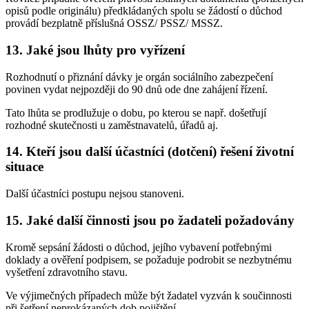
opisů podle originálu) předkládaných spolu se žádostí o důchod
provádí bezplatně příslušná OSSZ/ PSSZ/ MSSZ.
13. Jaké jsou lhůty pro vyřízení
Rozhodnutí o přiznání dávky je orgán sociálního zabezpečení
povinen vydat nejpozději do 90 dnů ode dne zahájení řízení.
Tato lhůta se prodlužuje o dobu, po kterou se např. došetřují
rozhodné skutečnosti u zaměstnavatelů, úřadů aj.
14. Kteří jsou další účastníci (dotčení) řešení životní
situace
Další účastníci postupu nejsou stanoveni.
15. Jaké další činnosti jsou po žadateli požadovány
Kromě sepsání žádosti o důchod, jejího vybavení potřebnými
doklady a ověření podpisem, se požaduje podrobit se nezbytnému
vyšetření zdravotního stavu.
Ve výjimečných případech může být žadatel vyzván k součinnosti
při šetření neprokázaných dob pojištění.