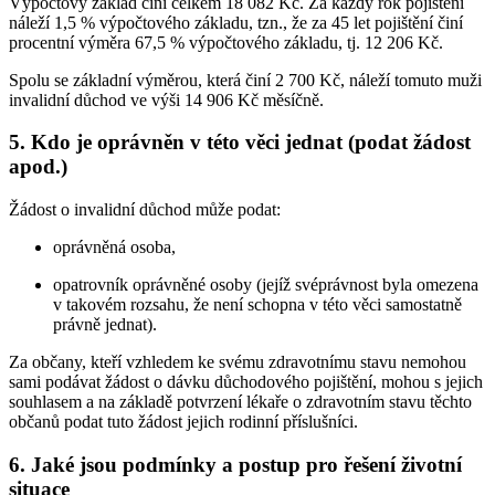
Výpočtový základ činí celkem 18 082 Kč. Za každý rok pojištění
náleží 1,5 % výpočtového základu, tzn., že za 45 let pojištění činí
procentní výměra 67,5 % výpočtového základu, tj. 12 206 Kč.
Spolu se základní výměrou, která činí 2 700 Kč, náleží tomuto muži
invalidní důchod ve výši 14 906 Kč měsíčně.
5. Kdo je oprávněn v této věci jednat (podat žádost
apod.)
Žádost o invalidní důchod může podat:
oprávněná osoba,
opatrovník oprávněné osoby (jejíž svéprávnost byla omezena
v takovém rozsahu, že není schopna v této věci samostatně
právně jednat).
Za občany, kteří vzhledem ke svému zdravotnímu stavu nemohou
sami podávat žádost o dávku důchodového pojištění, mohou s jejich
souhlasem a na základě potvrzení lékaře o zdravotním stavu těchto
občanů podat tuto žádost jejich rodinní příslušníci.
6. Jaké jsou podmínky a postup pro řešení životní
situace