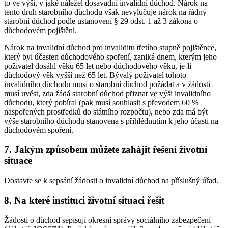
to ve výši, v jaké náležel dosavadní invalidní důchod. Nárok na
tento druh starobního důchodu však nevylučuje nárok na řádný
starobní důchod podle ustanovení § 29 odst. 1 až 3 zákona o
důchodovém pojištění.
Nárok na invalidní důchod pro invaliditu třetího stupně pojištěnce,
který byl účasten důchodového spoření, zaniká dnem, kterým jeho
poživatel dosáhl věku 65 let nebo důchodového věku, je-li
důchodový věk vyšší než 65 let. Bývalý poživatel tohoto
invalidního důchodu musí o starobní důchod požádat a v žádosti
musí uvést, zda žádá starobní důchod přiznat ve výši invalidního
důchodu, který pobíral (pak musí souhlasit s převodem 60 %
naspořených prostředků do státního rozpočtu), nebo zda má být
výše starobního důchodu stanovena s přihlédnutím k jeho účasti na
důchodovém spoření.
7. Jakým způsobem můžete zahájit řešení životní
situace
Dostavte se k sepsání žádosti o invalidní důchod na příslušný úřad.
8. Na které instituci životní situaci řešit
Žádosti o důchod sepisují okresní správy sociálního zabezpečení