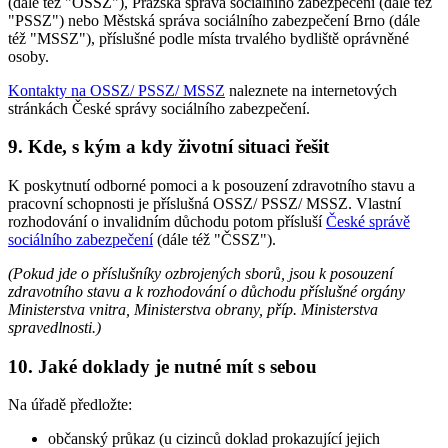
(dále též "OSSZ"), Pražská správa sociálního zabezpečení (dále též
"PSSZ") nebo Městská správa sociálního zabezpečení Brno (dále
též "MSSZ"), příslušné podle místa trvalého bydliště oprávněné
osoby.
Kontakty na OSSZ/ PSSZ/ MSSZ
naleznete na internetových
stránkách České správy sociálního zabezpečení.
9. Kde, s kým a kdy životní situaci řešit
K poskytnutí odborné pomoci a k posouzení zdravotního stavu a
pracovní schopnosti je příslušná OSSZ/ PSSZ/ MSSZ. Vlastní
rozhodování o invalidním důchodu potom přísluší
České správě
sociálního zabezpečení
(dále též "ČSSZ").
(Pokud jde o příslušníky ozbrojených sborů, jsou k posouzení
zdravotního stavu a k rozhodování o důchodu příslušné orgány
Ministerstva vnitra, Ministerstva obrany, příp. Ministerstva
spravedlnosti.)
10. Jaké doklady je nutné mít s sebou
Na úřadě předložte:
občanský průkaz (u cizinců doklad prokazující jejich