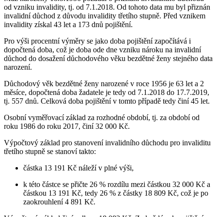
od vzniku invalidity, tj. od 7.1.2018. Od tohoto data mu byl přiznán
invalidní důchod z důvodu invalidity třetího stupně. Před vznikem
invalidity získal 43 let a 173 dnů pojištění.
Pro výši procentní výměry se jako doba pojištění započítává i
dopočtená doba, což je doba ode dne vzniku nároku na invalidní
důchod do dosažení důchodového věku bezdětné ženy stejného data
narození.
Důchodový věk bezdětné ženy narozené v roce 1956 je 63 let a 2
měsíce, dopočtená doba žadatele je tedy od 7.1.2018 do 17.7.2019,
tj. 557 dnů. Celková doba pojištění v tomto případě tedy činí 45 let.
Osobní vyměřovací základ za rozhodné období, tj. za období od
roku 1986 do roku 2017, činí 32 000 Kč.
Výpočtový základ pro stanovení invalidního důchodu pro invaliditu
třetího stupně se stanoví takto:
částka 13 191 Kč náleží v plné výši,
k této částce se přičte 26 % rozdílu mezi částkou 32 000 Kč a
částkou 13 191 Kč, tedy 26 % z částky 18 809 Kč, což je po
zaokrouhlení 4 891 Kč.