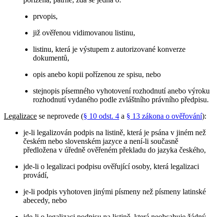
prvopis,
již ověřenou vidimovanou listinu,
listinu, která je výstupem z autorizované konverze
dokumentů,
opis anebo kopii pořízenou ze spisu, nebo
stejnopis písemného vyhotovení rozhodnutí anebo výroku
rozhodnutí vydaného podle zvláštního právního předpisu.
Legalizace
se neprovede (
§ 10 odst. 4
a
§ 13 zákona o ověřování
):
je-li legalizován podpis na listině, která je psána v jiném než
českém nebo slovenském jazyce a není-li současně
předložena v úředně ověřeném překladu do jazyka českého,
jde-li o legalizaci podpisu ověřující osoby, která legalizaci
provádí,
je-li podpis vyhotoven jinými písmeny než písmeny latinské
abecedy, nebo
jde-li o legalizaci podpisu na listině, která neobsahuje žádný