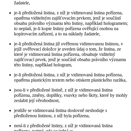
žadatele,
je-li předložená listina, z níž je vidimovaná listina pořízena,
opatřena viditelným zajišťovacím prvkem, jenž je součástí
obsahu právního významu této listiny, například hologramem;
to neplatí, je-li kopie listiny pořízena ověřující osobou na
kopírovacím zařízení, a to na náklady žadatele,
je-li předložená listina již ověřenou vidimovanou listinou, v
jejíž ověřovací doložce je uveden údaj o tom, že listina, ze
které je vidimovaná listina pořízena, obsahuje viditelný
zajišťovací prvek, jenž je součástí obsahu právního významu
této listiny, například hologram,
je-li předložená listina, z níž je vidimovaná listina pořízena,
opatřena plastickým textem nebo otiskem plastického razítka,
jsou-li v předložené listině, z níž je vidimovaná listina
pořízena, změny, doplňky, vsuvky nebo škrty, které by mohly
zeslabit její věrohodnost,
jestliže se vidimovaná listina doslovně neshoduje s
předloženou listinou, z níž byla pořízena,
není-li z předložené listiny, z níž je vidimovaná listina
pořízena, patrné, zda se jedná o: