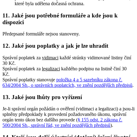
které byla udělena dočasná ochrana.
11. Jaké jsou potřebné formuláře a kde jsou k
dispozici
Předepsané formuláře nejsou stanoveny.
12. Jaké jsou poplatky a jak je lze uhradit
Správní poplatek za
vidimaci
každé stránky vidimované listiny činí
30 Kč.
Správní poplatek za
legalizaci
každého podpisu na listině činí 30
Kč.
Správní poplatky stanovuje
položka 4 a 5 sazebníku zákona č.
634/2004 Sb., o správních poplatcích, ve znění pozdějších předpisů
.
13. Jaké jsou lhůty pro vyřízení
Je-li správní orgán požádán o ověření (vidimaci a legalizaci) a jsou-li
splněny předpoklady k provedení požadovaného úkonu, správní
orgán tento úkon bez dalšího provede (
§ 155 odst. 2 zákona č.
500/2004 Sb., správní řád, ve znění pozdějších předpisů
).