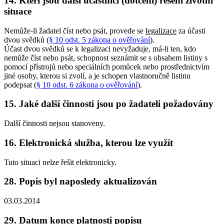
14. Kteří jsou další účastníci (dotčení) řešení životní
situace
Nemůže-li žadatel číst nebo psát, provede se
legalizace
za účasti
dvou svědků (
§ 10 odst. 5 zákona o ověřování
).
Účast dvou svědků se k legalizaci nevyžaduje, má-li ten, kdo
nemůže číst nebo psát, schopnost seznámit se s obsahem listiny s
pomocí přístrojů nebo speciálních pomůcek nebo prostřednictvím
jiné osoby, kterou si zvolí, a je schopen vlastnoručně listinu
podepsat (
§ 10 odst. 6 zákona o ověřování
).
15. Jaké další činnosti jsou po žadateli požadovány
Další činnosti nejsou stanoveny.
16. Elektronická služba, kterou lze využít
Tuto situaci nelze řešit elektronicky.
28. Popis byl naposledy aktualizován
03.03.2014
29. Datum konce platnosti popisu