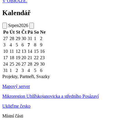
V OBRAZE.
Kalendář
Srpen
2026
Po
Út
St
Čt
Pá
So
Ne
27
28
29
30
31
1
2
3
4
5
6
7
8
9
10
11
12
13
14
15
16
17
18
19
20
21
22
23
24
25
26
27
28
29
30
31
1
2
3
4
5
6
Projekty, Partneři, Svazky
Mapový server
Mikroregion Uhlířskojanovicka a středního Posázaví
Ukliďme česko
Místní části