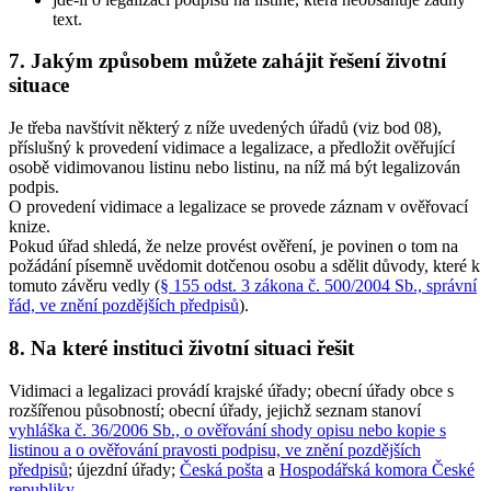
text.
7. Jakým způsobem můžete zahájit řešení životní
situace
Je třeba navštívit některý z níže uvedených úřadů (viz bod 08),
příslušný k provedení vidimace a legalizace, a předložit ověřující
osobě vidimovanou listinu nebo listinu, na níž má být legalizován
podpis.
O provedení vidimace a legalizace se provede záznam v ověřovací
knize.
Pokud úřad shledá, že nelze provést ověření, je povinen o tom na
požádání písemně uvědomit dotčenou osobu a sdělit důvody, které k
tomuto závěru vedly (
§ 155 odst. 3 zákona č. 500/2004 Sb., správní
řád, ve znění pozdějších předpisů
).
8. Na které instituci životní situaci řešit
Vidimaci a legalizaci provádí krajské úřady; obecní úřady obce s
rozšířenou působností; obecní úřady, jejichž seznam stanoví
vyhláška č. 36/2006 Sb., o ověřování shody opisu nebo kopie s
listinou a o ověřování pravosti podpisu, ve znění pozdějších
předpisů
; újezdní úřady;
Česká pošta
a
Hospodářská komora České
republiky
.