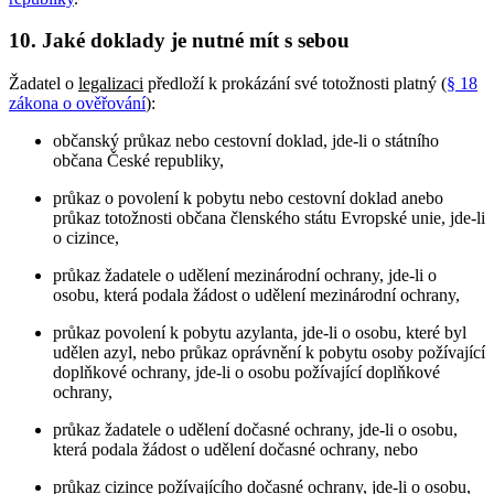
10. Jaké doklady je nutné mít s sebou
Žadatel o
legalizaci
předloží k prokázání své totožnosti platný (
§ 18
zákona o ověřování
):
občanský průkaz nebo cestovní doklad, jde-li o státního
občana České republiky,
průkaz o povolení k pobytu nebo cestovní doklad anebo
průkaz totožnosti občana členského státu Evropské unie, jde-li
o cizince,
průkaz žadatele o udělení mezinárodní ochrany, jde-li o
osobu, která podala žádost o udělení mezinárodní ochrany,
průkaz povolení k pobytu azylanta, jde-li o osobu, které byl
udělen azyl, nebo průkaz oprávnění k pobytu osoby požívající
doplňkové ochrany, jde-li o osobu požívající doplňkové
ochrany,
průkaz žadatele o udělení dočasné ochrany, jde-li o osobu,
která podala žádost o udělení dočasné ochrany, nebo
průkaz cizince požívajícího dočasné ochrany, jde-li o osobu,