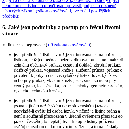
3
a
§ 10 odst. 3 zákona č. 21/2006 Sb., o ověřování shody opisu
nebo kopie s listinou a o ověřování pravosti podpisu a o změně
některých zákonů (zákon o ověřování), ve znění pozdějších
předpisů
).
6. Jaké jsou podmínky a postup pro řešení životní
situace
Vidimace
se neprovede (
§ 9 zákona o ověřování
):
je-li předložená listina, z níž je vidimovaná listina pořízena,
listinou, jejíž jedinečnost nelze vidimovanou listinou nahradit,
zejména občanský průkaz, cestovní doklad, zbrojní průkaz,
řidičský průkaz, vojenská knížka, služební průkaz, průkaz o
povolení k pobytu cizince, rybářský lístek, lovecký lístek
nebo jiný průkaz, vkladní knížka, šek, směnka nebo jiný
cenný papír, los, sázenka, protest směnky, geometrický plán,
rys nebo technická kresba,
je-li předložená listina, z níž je vidimovaná listina pořízena,
psána v jiném než českém nebo slovenském jazyce a
neovládá-li ověřující osoba jazyk, v němž je listina psána a
není-li současně předložena v úředně ověřeném překladu do
jazyka českého; to neplatí, byla-li kopie listiny pořízena
ověřující osobou na kopírovacím zařízení, a to na náklady