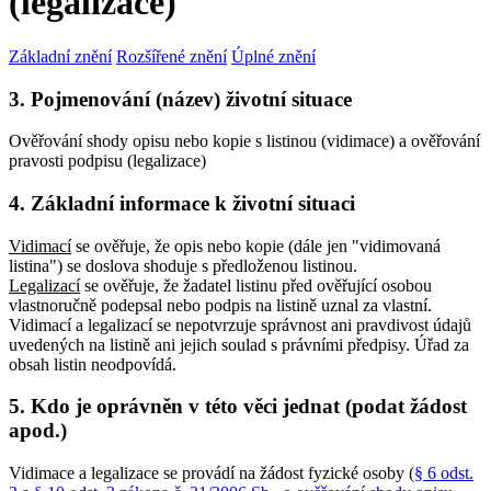
(legalizace)
Základní znění
Rozšířené znění
Úplné znění
3. Pojmenování (název) životní situace
Ověřování shody opisu nebo kopie s listinou (vidimace) a ověřování
pravosti podpisu (legalizace)
4. Základní informace k životní situaci
Vidimací
se ověřuje, že opis nebo kopie (dále jen "vidimovaná
listina") se doslova shoduje s předloženou listinou.
Legalizací
se ověřuje, že žadatel listinu před ověřující osobou
vlastnoručně podepsal nebo podpis na listině uznal za vlastní.
Vidimací a legalizací se nepotvrzuje správnost ani pravdivost údajů
uvedených na listině ani jejich soulad s právními předpisy. Úřad za
obsah listin neodpovídá.
5. Kdo je oprávněn v této věci jednat (podat žádost
apod.)
Vidimace a legalizace se provádí na žádost fyzické osoby (
§ 6 odst.