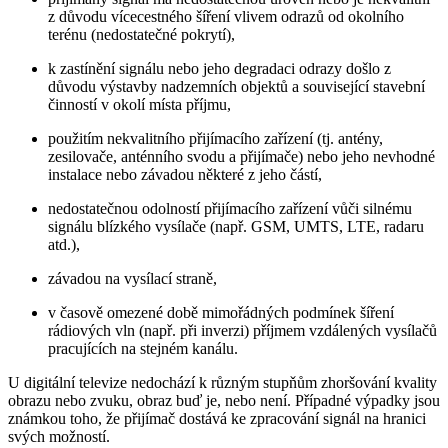
z důvodu vícecestného šíření vlivem odrazů od okolního
terénu (nedostatečné pokrytí),
k zastínění signálu nebo jeho degradaci odrazy došlo z
důvodu výstavby nadzemních objektů a související stavební
činností v okolí místa příjmu,
použitím nekvalitního přijímacího zařízení (tj. antény,
zesilovače, anténního svodu a přijímače) nebo jeho nevhodné
instalace nebo závadou některé z jeho částí,
nedostatečnou odolností přijímacího zařízení vůči silnému
signálu blízkého vysílače (např. GSM, UMTS, LTE, radaru
atd.),
závadou na vysílací straně,
v časově omezené době mimořádných podmínek šíření
rádiových vln (např. při inverzi) příjmem vzdálených vysílačů
pracujících na stejném kanálu.
U digitální televize nedochází k různým stupňům zhoršování kvality
obrazu nebo zvuku, obraz buď je, nebo není. Případné výpadky jsou
známkou toho, že přijímač dostává ke zpracování signál na hranici
svých možností.