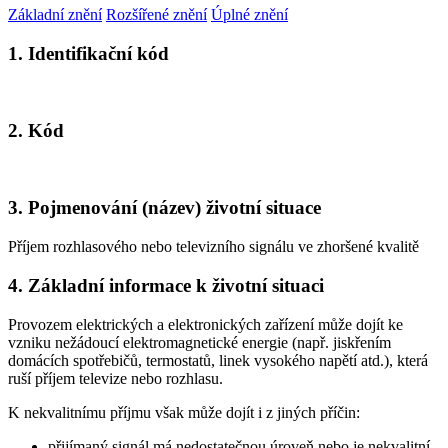
Základní znění
Rozšířené znění
Úplné znění
1. Identifikační kód
2. Kód
3. Pojmenování (název) životní situace
Příjem rozhlasového nebo televizního signálu ve zhoršené kvalitě
4. Základní informace k životní situaci
Provozem elektrických a elektronických zařízení může dojít ke
vzniku nežádoucí elektromagnetické energie (např. jiskřením
domácích spotřebičů, termostatů, linek vysokého napětí atd.), která
ruší příjem televize nebo rozhlasu.
K nekvalitnímu příjmu však může dojít i z jiných příčin:
přijímaný signál má nedostatečnou úroveň nebo je nekvalitní