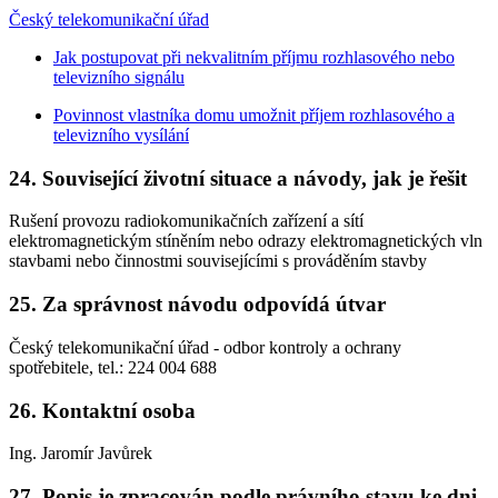
Český telekomunikační úřad
Jak postupovat při nekvalitním příjmu rozhlasového nebo
televizního signálu
Povinnost vlastníka domu umožnit příjem rozhlasového a
televizního vysílání
24. Související životní situace a návody, jak je řešit
Rušení provozu radiokomunikačních zařízení a sítí
elektromagnetickým stíněním nebo odrazy elektromagnetických vln
stavbami nebo činnostmi souvisejícími s prováděním stavby
25. Za správnost návodu odpovídá útvar
Český telekomunikační úřad - odbor kontroly a ochrany
spotřebitele, tel.: 224 004 688
26. Kontaktní osoba
Ing. Jaromír Javůrek
27. Popis je zpracován podle právního stavu ke dni