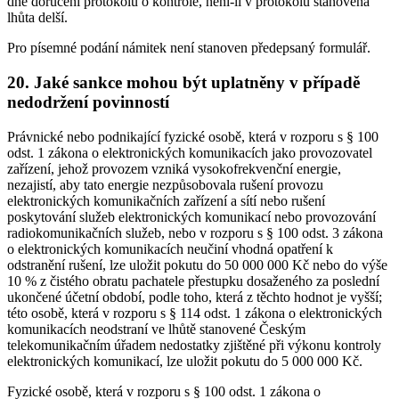
dne doručení protokolu o kontrole, není-li v protokolu stanovena
lhůta delší.
Pro písemné podání námitek není stanoven předepsaný formulář.
20. Jaké sankce mohou být uplatněny v případě
nedodržení povinností
Právnické nebo podnikající fyzické osobě, která v rozporu s § 100
odst. 1 zákona o elektronických komunikacích jako provozovatel
zařízení, jehož provozem vzniká vysokofrekvenční energie,
nezajistí, aby tato energie nezpůsobovala rušení provozu
elektronických komunikačních zařízení a sítí nebo rušení
poskytování služeb elektronických komunikací nebo provozování
radiokomunikačních služeb, nebo v rozporu s § 100 odst. 3 zákona
o elektronických komunikacích neučiní vhodná opatření k
odstranění rušení, lze uložit pokutu do 50 000 000 Kč nebo do výše
10 % z čistého obratu pachatele přestupku dosaženého za poslední
ukončené účetní období, podle toho, která z těchto hodnot je vyšší;
této osobě, která v rozporu s § 114 odst. 1 zákona o elektronických
komunikacích neodstraní ve lhůtě stanovené Českým
telekomunikačním úřadem nedostatky zjištěné při výkonu kontroly
elektronických komunikací, lze uložit pokutu do 5 000 000 Kč.
Fyzické osobě, která v rozporu s § 100 odst. 1 zákona o