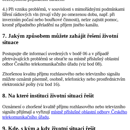
4.) Při vzniku problémů, v souvislosti s mimořádnými podmínkami
šíření rádiových vln (trvají vždy po omezenou dobu, např. při
inverzním počasí nebo bouřkové činnosti), nelze zajistit pomoc,
kromě případného přeladění na příjem jiného kanálu.
7. Jakým způsobem můžete zahájit řešení životní
situace
Postupujte dle informací uvedených v bodě 06 a v případě
přetrvávajících problémů se obraťte na místně příslušný oblastní
odbor Českého telekomunikačního úřadu (viz bod 08).
Zhoršenou kvalitu příjmu rozhlasového nebo televizního signálu
můžete oznámit písemně, osobně, telefonicky nebo prostřednictvím
elektronické pošty (viz bod 16).
8. Na které instituci životní situaci řešit
Oznámení o zhoršené kvalitě příjmu rozhlasového nebo televizního
signálu přijímají a vyřizují
místně příslušné oblastní odbory Českého
telekomunikačního úřadu
.
9. Kde, s kým a kdy životní situaci řešit