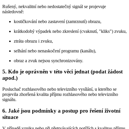
Rušený, nekvalitní nebo nedostatečný signál se projevuje
následovně:
kostičkování nebo zastavení (zamrznutí) obrazu,
krátkodobý výpadek nebo zkreslení (cvaknutí, "kliks") zvuku,
ztráta obrazu i zvuku,
selhání nebo nenaskočení programu (kanálu),
obraz a zvuk nejsou synchronizovány.
5. Kdo je oprávněn v této věci jednat (podat žádost
apod.)
Posluchač rozhlasového nebo televizního vysílání, u kterého se
projevila zhoršená kvalita příjmu rozhlasového nebo televizního
signálu.
6. Jaké jsou podmínky a postup pro řešení životní
situace
V případě vzniku nebo při přetrvávajících potížích s kvalitou příjmu