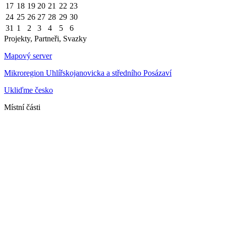
17
18
19
20
21
22
23
24
25
26
27
28
29
30
31
1
2
3
4
5
6
Projekty, Partneři, Svazky
Mapový server
Mikroregion Uhlířskojanovicka a středního Posázaví
Ukliďme česko
Místní části