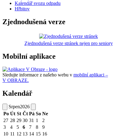
Kalendář svozu odpadu
Hřbitov
Zjednodušená verze
Zjednodušená verze stránek nejen pro seniory
Mobilní aplikace
Sledujte informace z našeho webu v
mobilní aplikaci –
V OBRAZE.
Kalendář
Srpen
2026
Po
Út
St
Čt
Pá
So
Ne
27
28
29
30
31
1
2
3
4
5
6
7
8
9
10
11
12
13
14
15
16