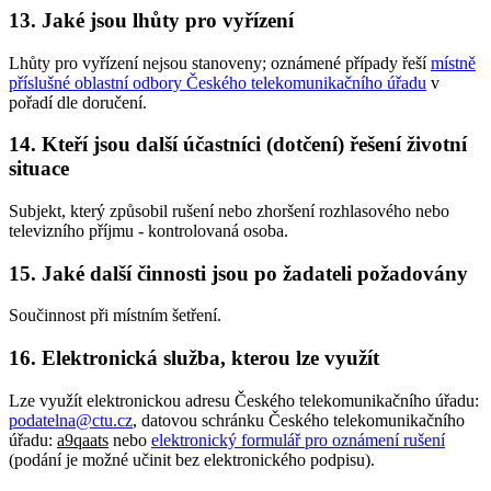
13. Jaké jsou lhůty pro vyřízení
Lhůty pro vyřízení nejsou stanoveny; oznámené případy řeší
místně
příslušné oblastní odbory Českého telekomunikačního úřadu
v
pořadí dle doručení.
14. Kteří jsou další účastníci (dotčení) řešení životní
situace
Subjekt, který způsobil rušení nebo zhoršení rozhlasového nebo
televizního příjmu - kontrolovaná osoba.
15. Jaké další činnosti jsou po žadateli požadovány
Součinnost při místním šetření.
16. Elektronická služba, kterou lze využít
Lze využít elektronickou adresu Českého telekomunikačního úřadu:
podatelna@ctu.cz
, datovou schránku Českého telekomunikačního
úřadu:
a9qaats
nebo
elektronický formulář pro oznámení rušení
(podání je možné učinit bez elektronického podpisu).