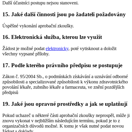
Další účastníci postupu nejsou stanoveni.
15. Jaké další činnosti jsou po žadateli požadovány
Úspěšné vykonání aprobační zkoušky.
16. Elektronická služba, kterou lze využít
Žádost je možné podat
elektronicky
, poté vytisknout a doložit
všechny vypsané přílohy.
17. Podle kterého právního předpisu se postupuje
Zákon č. 95/2004 Sb., o podmínkách získávání a uznávání odborné
způsobilosti a specializované způsobilosti k výkonu zdravotnického
povolání lékaře, zubního lékaře a farmaceuta, ve znění pozdějších
předpisů
19. Jaké jsou opravné prostředky a jak se uplatňují
Pokud uchazeč u některé části aprobační zkoušky neprospěl, může ji
znovu vykonat v nejbližším následujícím termínu, pokud je to z
organizačních důvodů možné. K tomu je však nutné podat novou
žádost s doklady.