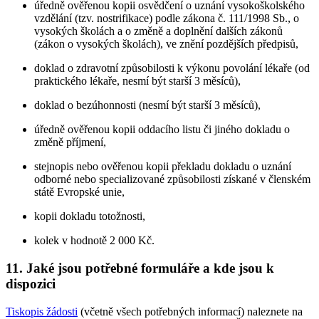
úředně ověřenou kopii osvědčení o uznání vysokoškolského
vzdělání (tzv. nostrifikace) podle zákona č. 111/1998 Sb., o
vysokých školách a o změně a doplnění dalších zákonů
(zákon o vysokých školách), ve znění pozdějších předpisů,
doklad o zdravotní způsobilosti k výkonu povolání lékaře (od
praktického lékaře, nesmí být starší 3 měsíců),
doklad o bezúhonnosti (nesmí být starší 3 měsíců),
úředně ověřenou kopii oddacího listu či jiného dokladu o
změně příjmení,
stejnopis nebo ověřenou kopii překladu dokladu o uznání
odborné nebo specializované způsobilosti získané v členském
státě Evropské unie,
kopii dokladu totožnosti,
kolek v hodnotě 2 000 Kč.
11. Jaké jsou potřebné formuláře a kde jsou k
dispozici
Tiskopis žádosti
(včetně všech potřebných informací) naleznete na