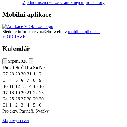
Zjednodušená verze stránek nejen pro seniory
Mobilní aplikace
Sledujte informace z našeho webu v
mobilní aplikaci –
V OBRAZE.
Kalendář
Srpen
2026
Po
Út
St
Čt
Pá
So
Ne
27
28
29
30
31
1
2
3
4
5
6
7
8
9
10
11
12
13
14
15
16
17
18
19
20
21
22
23
24
25
26
27
28
29
30
31
1
2
3
4
5
6
Projekty, Partneři, Svazky
Mapový server