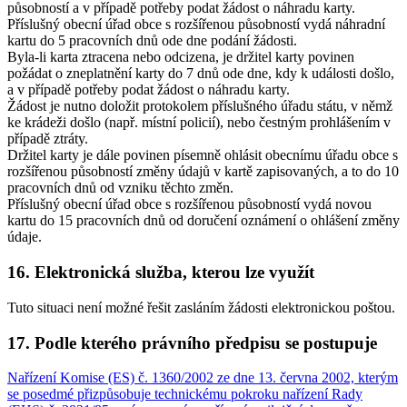
působností a v případě potřeby podat žádost o náhradu karty.
Příslušný obecní úřad obce s rozšířenou působností vydá náhradní
kartu do 5 pracovních dnů ode dne podání žádosti.
Byla-li karta ztracena nebo odcizena, je držitel karty povinen
požádat o zneplatnění karty do 7 dnů ode dne, kdy k události došlo,
a v případě potřeby podat žádost o náhradu karty.
Žádost je nutno doložit protokolem příslušného úřadu státu, v němž
ke krádeži došlo (např. místní policií), nebo čestným prohlášením v
případě ztráty.
Držitel karty je dále povinen písemně ohlásit obecnímu úřadu obce s
rozšířenou působností změny údajů v kartě zapisovaných, a to do 10
pracovních dnů od vzniku těchto změn.
Příslušný obecní úřad obce s rozšířenou působností vydá novou
kartu do 15 pracovních dnů od doručení oznámení o ohlášení změny
údaje.
16. Elektronická služba, kterou lze využít
Tuto situaci není možné řešit zasláním žádosti elektronickou poštou.
17. Podle kterého právního předpisu se postupuje
Nařízení Komise (ES) č. 1360/2002 ze dne 13. června 2002, kterým
se posedmé přizpůsobuje technickému pokroku nařízení Rady