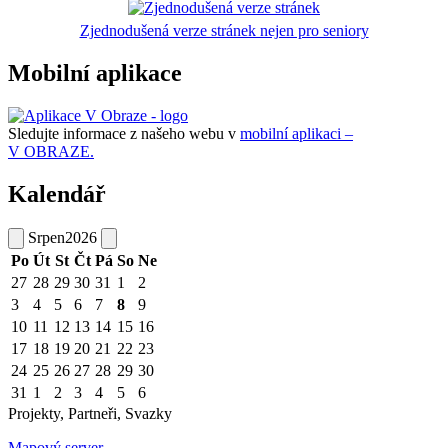
Zjednodušená verze stránek nejen pro seniory
Mobilní aplikace
Sledujte informace z našeho webu v
mobilní aplikaci –
V OBRAZE.
Kalendář
Srpen
2026
Po
Út
St
Čt
Pá
So
Ne
27
28
29
30
31
1
2
3
4
5
6
7
8
9
10
11
12
13
14
15
16
17
18
19
20
21
22
23
24
25
26
27
28
29
30
31
1
2
3
4
5
6
Projekty, Partneři, Svazky
Mapový server