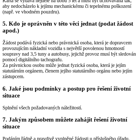
Karta se vydává nejdéle na dobu 5 let a musí být uchovávána tak,
aby nedocházelo k jejímu mechanickému či tepelnému poškození
(např. ve vhodném pouzdru).
5. Kdo je oprávněn v této věci jednat (podat žádost
apod.)
Žádost podává fyzická nebo právnická osoba, která je dopravcem
provozujícím nákladní vozidla s největší povolenou hmotností
soupravy nad 3,5 tuny a autobusy, jejichž provoz musí být sledován
pomocí digitálního tachografu.
Za právnickou osobu může jednat fyzická osoba, která je jejím
statutárním orgánem, členem jejího statutárního orgánu nebo jejím
zástupcem.
6. Jaké jsou podmínky a postup pro řešení životní
situace
Splnění všech požadovaných náležitostí.
7. Jakým způsobem můžete zahájit řešení životní
situace
Podáním řádně a pravdivě vyplněné žádosti u příslušného úřadu.