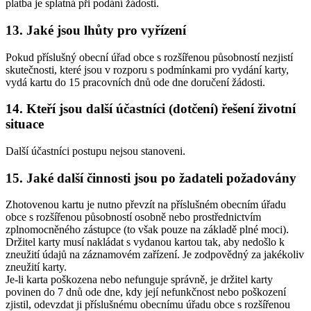
platba je splatná při podání žádosti.
13. Jaké jsou lhůty pro vyřízení
Pokud příslušný obecní úřad obce s rozšířenou působností nezjistí
skutečnosti, které jsou v rozporu s podmínkami pro vydání karty,
vydá kartu do 15 pracovních dnů ode dne doručení žádosti.
14. Kteří jsou další účastníci (dotčení) řešení životní
situace
Další účastníci postupu nejsou stanoveni.
15. Jaké další činnosti jsou po žadateli požadovány
Zhotovenou kartu je nutno převzít na příslušném obecním úřadu
obce s rozšířenou působností osobně nebo prostřednictvím
zplnomocněného zástupce (to však pouze na základě plné moci).
Držitel karty musí nakládat s vydanou kartou tak, aby nedošlo k
zneužití údajů na záznamovém zařízení. Je zodpovědný za jakékoliv
zneužití karty.
Je-li karta poškozena nebo nefunguje správně, je držitel karty
povinen do 7 dnů ode dne, kdy její nefunkčnost nebo poškození
zjistil, odevzdat ji příslušnému obecnímu úřadu obce s rozšířenou