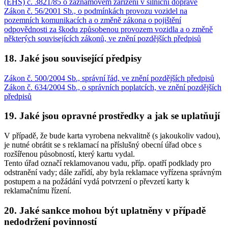
(EHS) č. 3821/85 o záznamovém zařízení v silniční dopravě
Zákon č. 56/2001 Sb., o podmínkách provozu vozidel na
pozemních komunikacích a o změně zákona o pojištění
odpovědnosti za škodu způsobenou provozem vozidla a o změně
některých souvisejících zákonů, ve znění pozdějších předpisů
18. Jaké jsou související předpisy
Zákon č. 500/2004 Sb., správní řád, ve znění pozdějších předpisů
Zákon č. 634/2004 Sb., o správních poplatcích, ve znění pozdějších
předpisů
19. Jaké jsou opravné prostředky a jak se uplatňují
V případě, že bude karta vyrobena nekvalitně (s jakoukoliv vadou),
je nutné obrátit se s reklamací na příslušný obecní úřad obce s
rozšířenou působností, který kartu vydal.
Tento úřad označí reklamovanou vadu, příp. opatří podklady pro
odstranění vady; dále zařídí, aby byla reklamace vyřízena správným
postupem a na požádání vydá potvrzení o převzetí karty k
reklamačnímu řízení.
20. Jaké sankce mohou být uplatněny v případě
nedodržení povinností