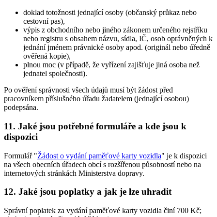
doklad totožnosti jednající osoby (občanský průkaz nebo
cestovní pas),
výpis z obchodního nebo jiného zákonem určeného rejstříku
nebo registru s obsahem názvu, sídla, IČ, osob oprávněných k
jednání jménem právnické osoby apod. (originál nebo úředně
ověřená kopie),
plnou moc (v případě, že vyřízení zajišťuje jiná osoba než
jednatel společnosti).
Po ověření správnosti všech údajů musí být žádost před
pracovníkem příslušného úřadu žadatelem (jednající osobou)
podepsána.
11. Jaké jsou potřebné formuláře a kde jsou k
dispozici
Formulář "
Žádost o vydání paměťové karty vozidla
" je k dispozici
na všech obecních úřadech obcí s rozšířenou působností nebo na
internetových stránkách Ministerstva dopravy.
12. Jaké jsou poplatky a jak je lze uhradit
Správní poplatek za vydání paměťové karty vozidla činí 700 Kč;