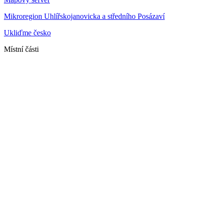
Mikroregion Uhlířskojanovicka a středního Posázaví
Ukliďme česko
Místní části