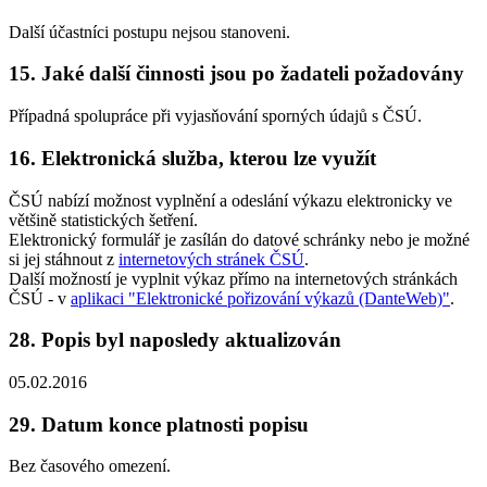
Další účastníci postupu nejsou stanoveni.
15. Jaké další činnosti jsou po žadateli požadovány
Případná spolupráce při vyjasňování sporných údajů s ČSÚ.
16. Elektronická služba, kterou lze využít
ČSÚ nabízí možnost vyplnění a odeslání výkazu elektronicky ve
většině statistických šetření.
Elektronický formulář je zasílán do datové schránky nebo je možné
si jej stáhnout z
internetových stránek ČSÚ
.
Další možností je vyplnit výkaz přímo na internetových stránkách
ČSÚ - v
aplikaci "Elektronické pořizování výkazů (DanteWeb)"
.
28. Popis byl naposledy aktualizován
05.02.2016
29. Datum konce platnosti popisu
Bez časového omezení.