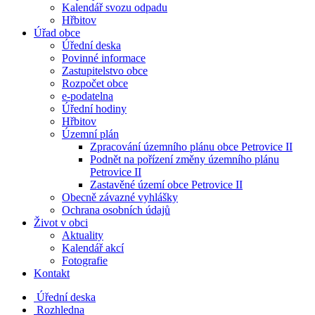
Kalendář svozu odpadu
Hřbitov
Úřad obce
Úřední deska
Povinné informace
Zastupitelstvo obce
Rozpočet obce
e-podatelna
Úřední hodiny
Hřbitov
Územní plán
Zpracování územního plánu obce Petrovice II
Podnět na pořízení změny územního plánu
Petrovice II
Zastavěné území obce Petrovice II
Obecně závazné vyhlášky
Ochrana osobních údajů
Život v obci
Aktuality
Kalendář akcí
Fotografie
Kontakt
Úřední deska
Rozhledna