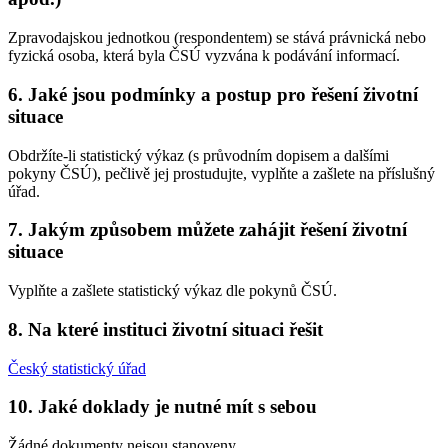
Zpravodajskou jednotkou (respondentem) se stává právnická nebo
fyzická osoba, která byla ČSÚ vyzvána k podávání informací.
6. Jaké jsou podmínky a postup pro řešení životní
situace
Obdržíte-li statistický výkaz (s průvodním dopisem a dalšími
pokyny ČSÚ), pečlivě jej prostudujte, vyplňte a zašlete na příslušný
úřad.
7. Jakým způsobem můžete zahájit řešení životní
situace
Vyplňte a zašlete statistický výkaz dle pokynů ČSÚ.
8. Na které instituci životní situaci řešit
Český statistický úřad
10. Jaké doklady je nutné mít s sebou
Žádné dokumenty nejsou stanoveny.