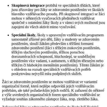
Skupinová integrace
probíhá ve speciálních třídách, které
jsou zřizovány pro žáky se zdravotním postižením ve školách
hlavního vzdělávacího proudu. Při skupinové integraci se žáci
mohou v některých vyučovacích předmětech vzdělávat
společně s ostatními žáky školy a v rámci svých možností jsou
zapojeni do všech aktivit mimo vyučování.
Speciální školy
, školy s upraveným vzdělávacím programem
samostatně zřízené pro děti, žáky a studenty se zdravotním
postižením, slouží žákům především s těžšími formami
zdravotního postižení (žáci s těžkým zrakovým postižením,
těžkým sluchovým postižením, těžkou poruchou
dorozumívacích schopností, hluchoslepí, se souběžným
postižením více vadami, s autismem, s těžkým tělesným nebo
těžkým či hlubokým mentálním postižením). Těmto žákům je
s ohledem na rozsah speciálních vzdělávacích potřeb
poskytována nejvyšší míra podpůrných služeb.
Žáci se zdravotním postižením se mohou vzdělávat ve variantní
organizační formě, která nejlépe odpovídá jejich vzdělávacím
potřebám, ale také požadavkům jejich rodičů. K zařazení do některé
z výše uvedených organizačních forem speciálního vzdělávání se
vyžaduje souhlas zákonného zástupce žáka, resp. zletilého žáka.