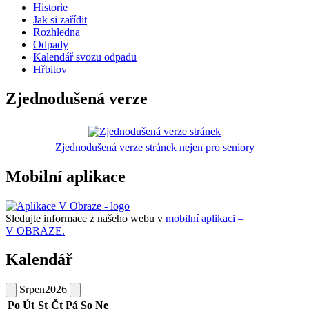
Historie
Jak si zařídit
Rozhledna
Odpady
Kalendář svozu odpadu
Hřbitov
Zjednodušená verze
Zjednodušená verze stránek nejen pro seniory
Mobilní aplikace
Sledujte informace z našeho webu v
mobilní aplikaci –
V OBRAZE.
Kalendář
Srpen
2026
Po
Út
St
Čt
Pá
So
Ne