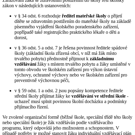
Zařazování žáka se zdravotním postižením do školy řeší školský
zákon v následujících ustanoveních:
v § 34 odst. 6 rozhoduje
ředitel mateřské školy
o přijetí
dítěte se zdravotním postižením do mateřské školy na základě
písemného vyjádření školského poradenského zařízení,
popřípadě také registrujícího praktického lékaře o děti a
dorost,
v § 36 odst. 5 a odst. 7 je řešena povinnost ředitele spádové
školy (základní škola zřízená obcí, v níž má žák místo
trvalého pobytu) přednostně přijmout k
základnímu
vzdělávání
žáky s místem trvalého pobytu a žáky umístěné v
tomto obvodu ve školském zařízení pro výkon ústavní
výchovy, ochranné výchovy nebo ve školském zařízení pro
preventivně výchovnou péči,
v § 59 odst. 1 a odst. 2 jsou popsány kompetence ředitele
střední školy přijímat žáky ke
vzdělávání ve střední škole
-
uchazeč musí splnit povinnou školní docházku a podmínky
přijímacího řízení.
Ve zvolené organizační formě (běžné škole, speciální třídě této školy
nebo speciální škole) je žák vzděláván podle vzdělávacího
programu, který odpovídá jeho možnostem a schopnostem. V
případě potřeby je možné stanovit žáku individuální vzdělávací plán