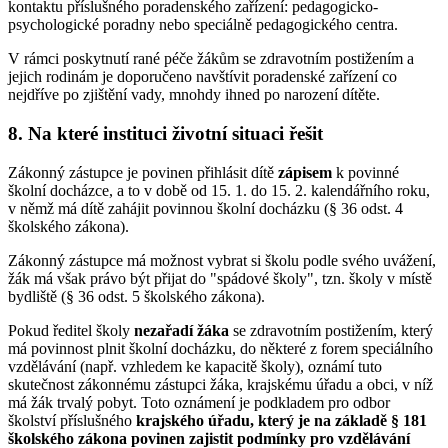
kontaktu příslušného poradenského zařízení: pedagogicko-
psychologické poradny nebo speciálně pedagogického centra.
V rámci poskytnutí rané péče žákům se zdravotním postižením a
jejich rodinám je doporučeno navštívit poradenské zařízení co
nejdříve po zjištění vady, mnohdy ihned po narození dítěte.
8. Na které instituci životní situaci řešit
Zákonný zástupce je povinen přihlásit dítě
zápisem
k povinné
školní docházce, a to v době od 15. 1. do 15. 2. kalendářního roku,
v němž má dítě zahájit povinnou školní docházku (§ 36 odst. 4
školského zákona).
Zákonný zástupce má možnost vybrat si školu podle svého uvážení,
žák má však právo být přijat do "spádové školy", tzn. školy v místě
bydliště (§ 36 odst. 5 školského zákona).
Pokud ředitel školy
nezařadí žáka
se zdravotním postižením, který
má povinnost plnit školní docházku, do některé z forem speciálního
vzdělávání (např. vzhledem ke kapacitě školy), oznámí tuto
skutečnost zákonnému zástupci žáka, krajskému úřadu a obci, v níž
má žák trvalý pobyt. Toto oznámení je podkladem pro odbor
školství příslušného
krajského úřadu, který je na základě § 181
školského zákona povinen zajistit podmínky pro vzdělávání