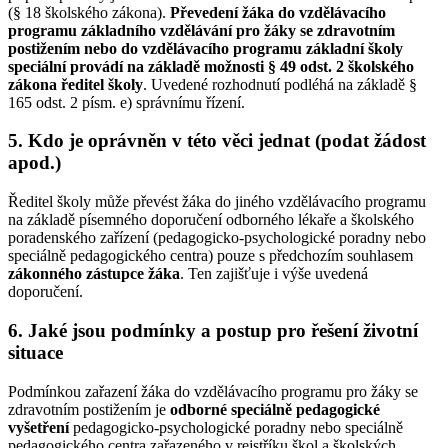
(§ 18 školského zákona).
Převedení žáka do vzdělávacího
programu základního vzdělávání pro žáky se zdravotním
postižením nebo do vzdělávacího programu základní školy
speciální provádí na základě možnosti § 49 odst. 2 školského
zákona ředitel školy
. Uvedené rozhodnutí podléhá na základě §
165 odst. 2 písm. e) správnímu řízení.
5. Kdo je oprávněn v této věci jednat (podat žádost
apod.)
Ředitel školy může převést žáka do jiného vzdělávacího programu
na základě písemného doporučení odborného lékaře a školského
poradenského zařízení (pedagogicko-psychologické poradny nebo
speciálně pedagogického centra) pouze s předchozím souhlasem
zákonného zástupce žáka
. Ten zajišťuje i výše uvedená
doporučení.
6. Jaké jsou podmínky a postup pro řešení životní
situace
Podmínkou zařazení žáka do vzdělávacího programu pro žáky se
zdravotním postižením je
odborné speciálně pedagogické
vyšetření
pedagogicko-psychologické poradny nebo speciálně
pedagogického centra zařazeného v rejstříku škol a školských