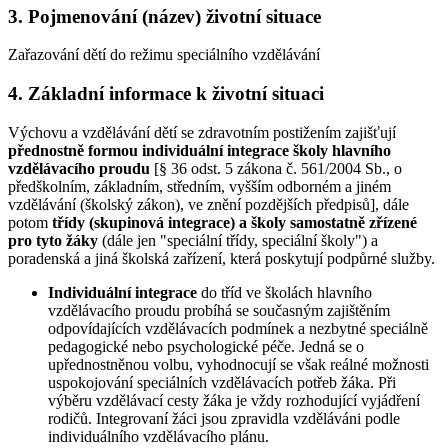
3. Pojmenování (název) životní situace
Zařazování dětí do režimu speciálního vzdělávání
4. Základní informace k životní situaci
Výchovu a vzdělávání dětí se zdravotním postižením zajišťují
přednostně formou individuální integrace školy hlavního
vzdělávacího proudu
[§ 36 odst. 5 zákona č. 561/2004 Sb., o
předškolním, základním, středním, vyšším odborném a jiném
vzdělávání (školský zákon), ve znění pozdějších předpisů], dále
potom
třídy (skupinová integrace)
a školy samostatně zřízené
pro tyto žáky
(dále jen "speciální třídy, speciální školy") a
poradenská a jiná školská zařízení, která poskytují podpůrné služby.
Individuální integrace
do tříd ve školách hlavního
vzdělávacího proudu probíhá se současným zajištěním
odpovídajících vzdělávacích podmínek a nezbytné speciálně
pedagogické nebo psychologické péče. Jedná se o
upřednostněnou volbu, vyhodnocují se však reálné možnosti
uspokojování speciálních vzdělávacích potřeb žáka. Při
výběru vzdělávací cesty žáka je vždy rozhodující vyjádření
rodičů. Integrovaní žáci jsou zpravidla vzděláváni podle
individuálního vzdělávacího plánu.