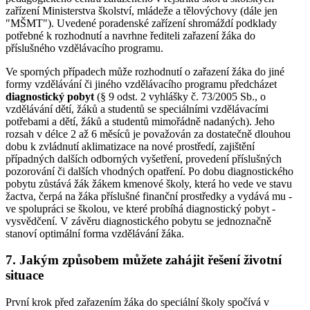
zařízení Ministerstva školství, mládeže a tělovýchovy (dále jen
"MŠMT"). Uvedené poradenské zařízení shromáždí podklady
potřebné k rozhodnutí a navrhne řediteli zařazení žáka do
příslušného vzdělávacího programu.
Ve sporných případech může rozhodnutí o zařazení žáka do jiné
formy vzdělávání či jiného vzdělávacího programu předcházet
diagnostický pobyt
(§ 9 odst. 2 vyhlášky č. 73/2005 Sb., o
vzdělávání dětí, žáků a studentů se speciálními vzdělávacími
potřebami a dětí, žáků a studentů mimořádně nadaných). Jeho
rozsah v délce 2 až 6 měsíců je považován za dostatečně dlouhou
dobu k zvládnutí aklimatizace na nové prostředí, zajištění
případných dalších odborných vyšetření, provedení příslušných
pozorování či dalších vhodných opatření. Po dobu diagnostického
pobytu zůstává žák žákem kmenové školy, která ho vede ve stavu
žactva, čerpá na žáka příslušné finanční prostředky a vydává mu -
ve spolupráci se školou, ve které probíhá diagnostický pobyt -
vysvědčení. V závěru diagnostického pobytu se jednoznačně
stanoví optimální forma vzdělávání žáka.
7. Jakým způsobem můžete zahájit řešení životní
situace
První krok před zařazením žáka do speciální školy spočívá v