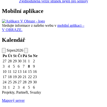
Zjednodušená verze stránek nejen pro seniory
Mobilní aplikace
Sledujte informace z našeho webu v
mobilní aplikaci –
V OBRAZE.
Kalendář
Srpen
2026
Po
Út
St
Čt
Pá
So
Ne
27
28
29
30
31
1
2
3
4
5
6
7
8
9
10
11
12
13
14
15
16
17
18
19
20
21
22
23
24
25
26
27
28
29
30
31
1
2
3
4
5
6
Projekty, Partneři, Svazky
Mapový server