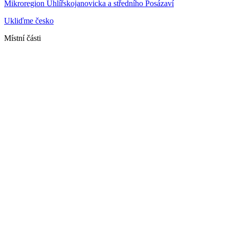
Mikroregion Uhlířskojanovicka a středního Posázaví
Ukliďme česko
Místní části